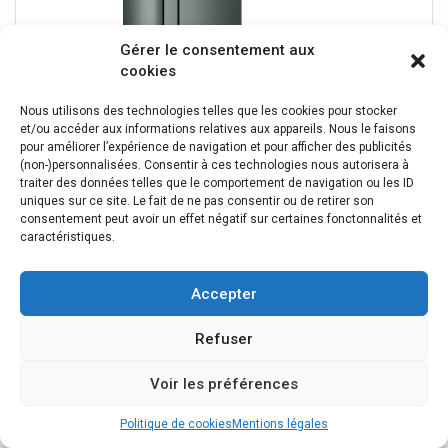
Gérer le consentement aux
cookies
Nous utilisons des technologies telles que les cookies pour stocker
et/ou accéder aux informations relatives aux appareils. Nous le faisons
pour améliorer l’expérience de navigation et pour afficher des publicités
(non-)personnalisées. Consentir à ces technologies nous autorisera à
traiter des données telles que le comportement de navigation ou les ID
uniques sur ce site. Le fait de ne pas consentir ou de retirer son
consentement peut avoir un effet négatif sur certaines fonctonnalités et
caractéristiques.
Grohe Selection crochet de peignoir 41039A00
Accepter
graphite dur, simple
Grohe Selection crochet pour peignoir 41039A00 Matériel
Refuser
métal fixation dissimulée Surface StarLight
Voir les préférences
29,51 €
Politique de cookies
Mentions légales