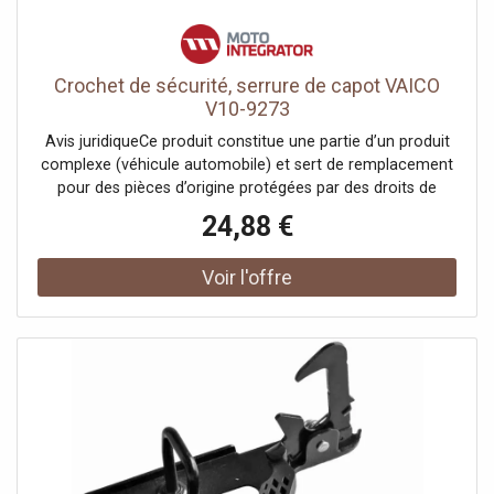
Crochet de sécurité, serrure de capot VAICO
V10-9273
Avis juridiqueCe produit constitue une partie d’un produit
complexe (véhicule automobile) et sert de remplacement
pour des pièces d’origine protégées par des droits de
propriété industrielle ou des modèles déposés. Le client
24,88 €
garantit et s’engage à ce que ni lui-même ni ses autres
clients ou partenaires contractuels n’utilisent les pièces
mentionnées à d’autres fins que exclusivement pour la
réparation du produit complexe, ni ne les emploient
autrement afin de restaurer son apparence originale.