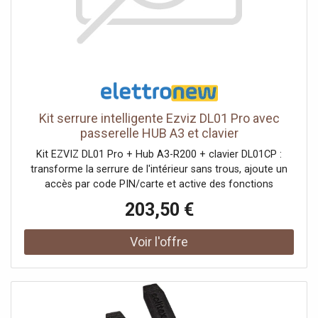
Kit serrure intelligente Ezviz DL01 Pro avec
passerelle HUB A3 et clavier
Kit EZVIZ DL01 Pro + Hub A3-R200 + clavier DL01CP :
transforme la serrure de l'intérieur sans trous, ajoute un
accès par code PIN/carte et active des fonctions
intelligentes via l'application même à distance grâce au
203,50 €
gateway compatible Matter et HomeKit. Composition du
kit : 1 × Serrure intelligente EZVIZ DL01 Pro 1 × Home
Gateway EZVIZ A3-R200 1 × Clavier multifonction EZVIZ
DL01CP Caractéristiques clés : Installation DL01 Pro en
~10 minutes de l'intérieur, sans perçage ni modifications
permanentes Accès intelligent : application EZVIZ
(Bluetooth) + gestion des utilisateurs et des clés