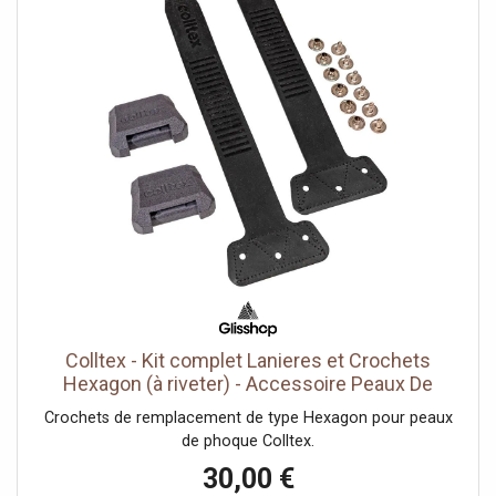
numériques Clavier DL01CP : déverrouillage par code PIN
et carte de proximité, sonnette intégrée et anti-sabotage
Hub A3-R200 : connecte jusqu'à 64 appareils, alertes push
+ sirène 85 dB Compatibilité maison intelligente : Matter et
Apple HomeKit (via gateway) Fonctions sécurité/confort :
auto-verrouillage, mode confidentialité, alerte porte
ouverte
Colltex - Kit complet Lanieres et Crochets
Hexagon (à riveter) - Accessoire Peaux De
Rando
Crochets de remplacement de type Hexagon pour peaux
de phoque Colltex.
30,00 €