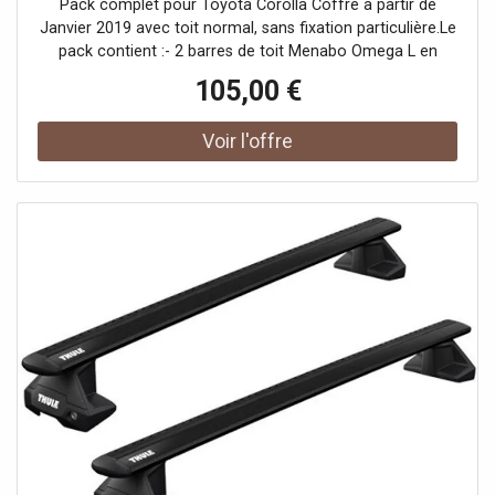
Pack complet pour Toyota Corolla Coffre à partir de
Janvier 2019 avec toit normal, sans fixation particulière.Le
pack contient :- 2 barres de toit Menabo Omega L en
aluminium de 130 cm ;- 4 pieds de toit ;- le kit de
105,00 €
fixation DLKIT19G permettant l'installation du matériel.Toit
normal :Le toit est "nu", c'est-à-dire qu'il ne contient pas
de point d'ancrage en particulier : aucune barre
longitudinale, aucun point de fixation... Un kit de fixation
faisant la jonction entre les pieds et le toit vient se fixer à
l'intérieur du montant de porte.Exemple de toit normal
(sans fixation particulière) :