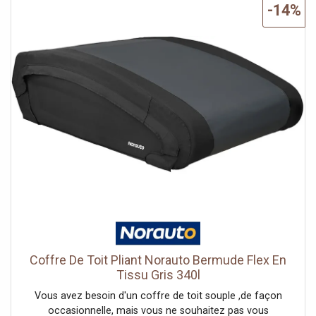
de fixation Master Fit destiné à relier les barres de toit à
-14%
votre coffre, de serrer en tournant la molette et de
bloquer en appuyant sur la partie bleue. Pour déverrouiller,
il suffit d'appuyer sur la partie bleue et tourner la molette
dans l'autre sens. Afin de vous garantir une faible
résistance au vent, les coffres de toit NORAUTO Bermude
ont été conçus pour épouser au mieux l'aérodynamisme
de votre voiture. Grâce à la partie inférieure du coffre de
toit découpée, vous aurez l'assurance d'une meilleure
adhérence et ajustement sur vos barres de toit. ,De plus, le
coffre de toit Bermude 100 dispose d'une serrure
sécurisée vous autorisant à enlever la clé du coffre que
lorsqu'il est correctement fermé. Il n'y a ainsi aucun risque
d'ouverture intempestive ou d'enfermer les clés dans le
coffre ! Le compas dynamique vous facilitera l'ouverture
et la fermeture du coffre, et le maintiendra ouvert lors du
chargement.Important : pour installer votre coffre de toit,
votre véhicule doit être équipé de barres de toit
Coffre De Toit Pliant Norauto Bermude Flex En
adaptées.Si vous ne disposez pas de barres de toit, vous
Tissu Gris 340l
pouvez en acheter en cliquant ici.
Vous avez besoin d'un coffre de toit souple ,de façon
occasionnelle, mais vous ne souhaitez pas vous