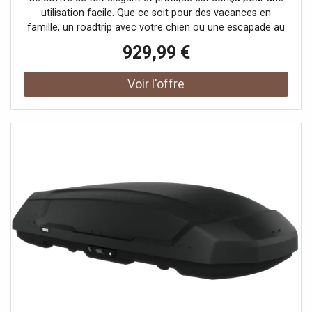
utilisation facile. Que ce soit pour des vacances en
famille, un roadtrip avec votre chien ou une escapade au
ski, le Thule Motion 3 offre un équilibre parfait entre
929,99 €
espace, performance et élégance.Le Thule Motion 3
améliore l'efficacité énergétique grâce à son design
aérodynamique optimisé et une variété de tailles plus
étendue, incluant de nouvelles options profil abaissé. Il
offre aussi une capacité de stockage maximale. Partez
sans soucis avec ce coffre de toit aux caractéristiques de
montage rapide et simple à utiliser, accompagné d'une
gamme d'accessoires innovants.Découvrez l'association
entre le design et la fonctionnalité avec le Thule Motion 3.
Notre nouveau coffre de toit combine un design moderne
et une grande praticité, rendant votre expérience plus
facile. En plus de son apparence élégante et actuelle qui
valorise votre véhicule, il offre des fonctionnalités
améliorées, telles qu'un mécanisme de verrouillage intuitif
et une ouverture des deux côtés, actionnable d'une seule
main, pour une utilisation pratique sans compromis sur la
sécurité et le style.Le design aérodynamique avancé du
coffre de toit Thule Motion 3 n'est pas seulement