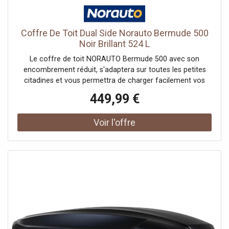
et la fermeture du coffre, et le maintiendra ouvert lors du
chargement.Important : pour installer votre coffre de toit,
votre véhicule doit être équipé de barres de toit adaptées.
Coffre De Toit Dual Side Norauto Bermude 500
Si vous ne disposez pas de barres de toit, vous pouvez en
Noir Brillant 524 L
acheter sur notre page dédiée.
Le coffre de toit NORAUTO Bermude 500 avec son
encombrement réduit, s'adaptera sur toutes les petites
citadines et vous permettra de charger facilement vos
bagages grâce à son ouverture latérale à droite. , ,Le
449,99 €
coffre de toit NORAUTO s'installe rapidement et
facilement. En effet, son système Master Fit vous garantit
l'installation du coffre sans l'aide d'aucun outils ,et ce, en
seulement quelques minutes. Aucun perçage n'est à faire.
Il vous suffira simplement d'enclencher le système de
fixation Master Fit destiné à relier les barres de toit à votre
coffre, de serrer en tournant la molette et de bloquer en
appuyant sur la partie bleue. Pour déverrouiller, il suffit
d'appuyer sur la partie bleue et tourner la molette dans
l'autre sens. , ,Afin de vous garantir une faible résistance
au vent, les coffres de toit NORAUTO Bermude ont été
conçus pour épouser au mieux l'aérodynamisme de votre