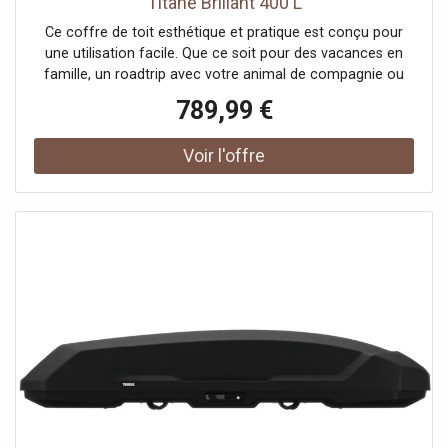
Titane Brillant 400 L
Ce coffre de toit esthétique et pratique est conçu pour
une utilisation facile. Que ce soit pour des vacances en
famille, un roadtrip avec votre animal de compagnie ou
une escapade au ski, le Thule Motion 3 offre un équilibre
789,99 €
parfait entre espace, performance et style.Le Thule
Motion 3 optimise l'efficacité énergétique grâce à son
design aérodynamique et une variété de tailles étendues,
incluant des options profil abaissé. Il offre aussi une
capacité de stockage maximale. Partez en toute sérénité
avec ce coffre de toit facile à monter et à utiliser,
accompagné d'une gamme d'accessoires
innovants.Découvrez la combinaison idéale entre design
et fonctionnalité avec le Thule Motion 3. Ce coffre de toit
moderne allie design contemporain et grande praticité,
rendant votre expérience plus simple. En plus de son
apparence élégante et actuelle qui valorise votre véhicule,
il propose des fonctionnalités améliorées, telles qu'un
mécanisme de verrouillage intuitif et une ouverture
bilatérale, actionnable d'une seule main, pour une
utilisation pratique sans compromis sur la sécurité et le