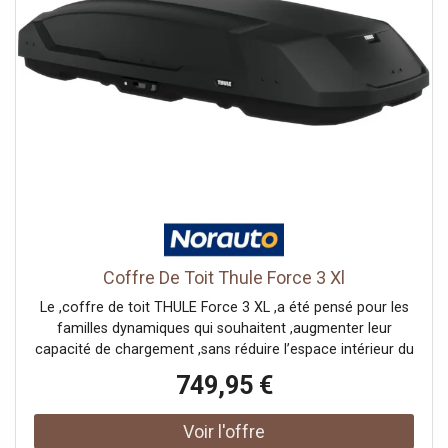
de main. Un clic sonore vous assure que l’ensemble est
solidement fixé.Pour ,sécuriser vos effets personnels,
le ,système SlideLock ,verrouille automatiquement le
couvercle et confirme sa bonne fermeture.Le ,modèle
Force 3 XXL de THULE ,a été soumis à des tests rigoureux,
dépassant les exigences de sécurité standard pour vous
garantir un transport fiable de vos affaires.Sa ,taille
XXL ,vous permettra d'emmener tout ce dont vous avez
besoin pour vos vacances en famille !
Coffre De Toit Thule Force 3 Xl
Le ,coffre de toit THULE Force 3 XL ,a été pensé pour les
familles dynamiques qui souhaitent ,augmenter leur
capacité de chargement ,sans réduire l’espace intérieur du
véhicule.Avec sa ,finition noire mate ,et son design
749,95 €
robuste, il est parfaitement adapté à une utilisation
régulière tout au long de l’année. Son ,revêtement texturé
AeroSkin ,assure une résistance optimale à l’usure et aux