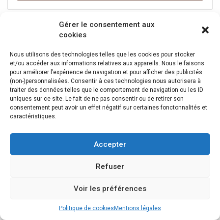
intempéries, pour une durabilité maximale.Sa ,forme
aérodynamique ,a été étudiée pour limiter la traînée et les
bruits liés au vent pendant la conduite. L’accès au contenu
Gérer le consentement aux
est facilité grâce à l’ouverture DualSide, qui permet une
cookies
ouverture pratique des deux côtés du coffre.Le ,système
PowerClick ,rend l’installation rapide et intuitive. Un signal
Nous utilisons des technologies telles que les cookies pour stocker
et/ou accéder aux informations relatives aux appareils. Nous le faisons
sonore « clic » vous indique que le montage est
pour améliorer l’expérience de navigation et pour afficher des publicités
correctement réalisé.Pour garantir la sécurité de vos
(non-)personnalisées. Consentir à ces technologies nous autorisera à
biens, le couvercle se verrouille automatiquement grâce
traiter des données telles que le comportement de navigation ou les ID
au ,mécanisme SlideLock, qui confirme sa fermeture avec
uniques sur ce site. Le fait de ne pas consentir ou de retirer son
un clic sonore.Testé au-delà des normes de sécurité
consentement peut avoir un effet négatif sur certaines fonctonnalités et
habituelles, le ,coffre THULE Force 3 XL ,vous offre une
caractéristiques.
solution fiable pour transporter vos effets personnels sur
de longues distances.Avec sa ,capacité généreuse,
Accepter
le ,modèle XL ,est idéal pour emporter toutes vos affaires
lors de vos départs en vacances, sans compromis sur le
Refuser
confort à bord.
Voir les préférences
Coffre De Toit Bas Taille Xl Thule Motion 3 Noir
Politique de cookies
Mentions légales
Brillant 400 L