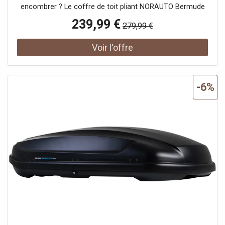
encombrer ? Le coffre de toit pliant NORAUTO Bermude
est la solution qu'il vous faut !Grâce à sa structure pliante,
239,99 €
279,99 €
vous pourrez le ranger sans trop d'encombrement. Ses
dimensions plié ,(129 x 45 x 13 cm) vous permettent de le
stocker facilement.Ne faites pas de compromis sur la
sécurité ! Le textile du ,coffre de toit NORAUTO Bermude
est à la fois résistant et étanche. Il dispose d'un antivol
intégré (avec 2 clefs fournies) et de portes semi-
-6%
rigides.Les vacances sont terminées ? Rangez votre
coffre de toit dans son sac de transport fourni. Vous
pouvez aussi choisir de le laisser sur votre véhicule en
position aplatie.Vous recherchez une solution facile à
installer ? Ce coffre de toit de 340L peut être monté sur
tout type de barres (acier ou aluminium), rapidement et
sans effort. Une fois positionné, vous pourrez y accéder
de chaque côté du véhicule, grâce à son ouverture
bilatérale.Au plus près de vos usages, ce coffre de toit a
été conçu en collaboration avec un groupe de clients.
Cela nous permet de garantir des fonctionnalités et un
design adapté aux attentes des utilisateurs de coffres de
toit. ,Important : vérifiez que votre véhicule est équipé de