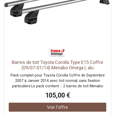
automatiquement le couvercle et vous signale
visuellement qu’il est correctement fermé.Le ,modèle
Force 3 L ,a été soumis à des tests stricts dépassant les
normes du secteur pour assurer la sécurité de vos
bagages, même sur les longs trajets.Son ,grand
volume ,permet de transporter tout ce dont vous avez
besoin pour partir en vacances en famille, tout en
conservant un habitacle dégagé et confortable.
Barres de toit Toyota Corolla Type E15 Coffre
(09/07-01/14) Menabo Omega L alu
Pack complet pour Toyota Corolla Coffre de Septembre
2007 à Janvier 2014 avec toit normal, sans fixation
particulière.Le pack contient :- 2 barres de toit Menabo
Omega L en aluminium de 130 cm ;- 4 pieds de toit ;- le kit
105,00 €
de fixation DLKIT19G permettant l'installation du
matériel.Toit normal :Le toit est "nu", c'est-à-dire qu'il ne
contient pas de point d'ancrage en particulier : aucune
barre longitudinale, aucun point de fixation... Un kit de