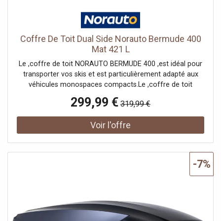
barres de toit adaptées. Si ce n'est pas le cas, vous ne
pourrez pas installer le coffre de toit pliable NORAUTO
Bermude. Vous pouvez acheter vos barres de toit
directement chez Norauto !
Coffre De Toit Dual Side Norauto Bermude 400
Mat 421 L
Le ,coffre de toit NORAUTO BERMUDE 400 ,est idéal pour
transporter vos skis et est particulièrement adapté aux
véhicules monospaces compacts.Le ,coffre de toit
NORAUTO ,est d' une facilité d'installation déconcertante.
299,99 €
319,99 €
En effet, son ,système Master Fit ,vous garantit
l'installation du coffre sans l'aide d'aucun outils et ce, en
seulement quelques minutes. ,Aucun perçage n'est à faire.
Il vous suffira simplement d'enclencher le système de
fixation Master Fit destiné à relier les ,barres de toit ,à
votre coffre, de serrer en tournant la molette et de
-7%
bloquer en appuyant sur la partie bleue. Pour déverrouiller,
il suffit d'appuyer sur la partie bleue et tourner la molette
dans l'autre sens. ,Afin de vous garantir une ,faible
résistance au vent, les ,coffres de toit NORAUTO
BERMUDE ,ont été conçus pour épouser au mieux
l'aérodynamisme de votre voiture. Grâce à la partie