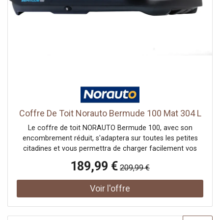
Coffre De Toit Norauto Bermude 100 Mat 304 L
Le coffre de toit NORAUTO Bermude 100, avec son
encombrement réduit, s'adaptera sur toutes les petites
citadines et vous permettra de charger facilement vos
bagages grâce à son ouverture latérale à droite. Le coffre
189,99 €
209,99 €
de toit NORAUTO 304L est d'une facilité d'installation
déconcertante. En effet, son système Master Fit vous
garantit l'installation du coffre sans l'aide d'aucun outil et
ce, en seulement quelques minutes. ,Aucun perçage n'est
à faire. Il vous suffira simplement d'enclencher le système