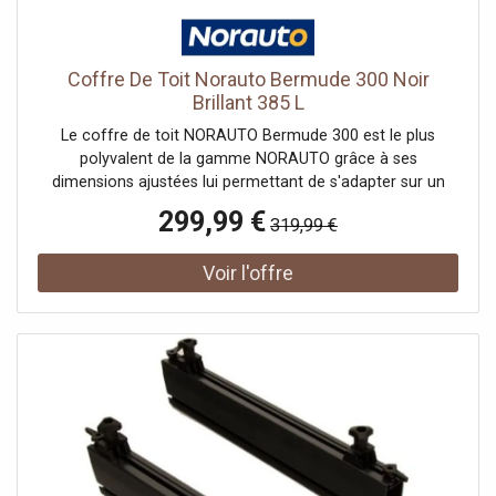
Coffre De Toit Norauto Bermude 300 Noir
Brillant 385 L
Le coffre de toit NORAUTO Bermude 300 est le plus
polyvalent de la gamme NORAUTO grâce à ses
dimensions ajustées lui permettant de s'adapter sur un
maximum de voitures. Le coffre de toit NORAUTO est d'
299,99 €
319,99 €
une facilité d'installation déconcertante. En effet, son
système Master Fit vous garantit l'installation du coffre
sans l'aide d'aucun outils et ce, en seulement quelques
minutes. Aucun perçage n'est à faire. Il vous suffira
simplement d'enclencher le système de fixation Master Fit
destiné à relier les barres de toit à votre coffre, de serrer
en tournant la molette et de bloquer en appuyant sur la
partie bleue. Pour déverrouiller, il suffit d'appuyer sur la
partie bleue et tourner la molette dans l'autre sens. Afin
de vous garantir une faible résistance au vent, les coffres
de toit NORAUTO Bermude ont été conçus pour épouser
au mieux l'aérodynamisme de votre voiture. Grâce à la