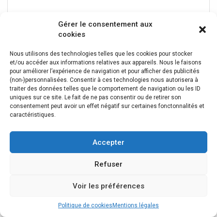
Gérer le consentement aux
cookies
Nous utilisons des technologies telles que les cookies pour stocker
et/ou accéder aux informations relatives aux appareils. Nous le faisons
pour améliorer l’expérience de navigation et pour afficher des publicités
(non-)personnalisées. Consentir à ces technologies nous autorisera à
traiter des données telles que le comportement de navigation ou les ID
uniques sur ce site. Le fait de ne pas consentir ou de retirer son
consentement peut avoir un effet négatif sur certaines fonctonnalités et
caractéristiques.
Accepter
Refuser
Cylindre de serrure BLIC 5050-00-FI4131
Voir les préférences
Côté d'assemblage: avant gauche, avant droite. Fabricant:
BLIC. Index: 5050-00-FI414131. Numéro du fabricant:
Politique de cookies
Mentions légales
5050-00-FI4131.