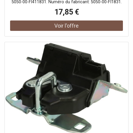
5050-00-FI411831. Numéro du fabricant: 5050-00-FI1831.
17,85 €