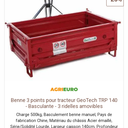
sur plaque de plâtre et métal (max. 0.88mm) • Pour la
fixation sur bois également • Filetage inversé • Phosphate
noir, pour une meilleure résistance a la corrosionIdéal
pour des installations faciles • Adapté pour DeWALT,
Powers, HILTI, Makita, Senco Spécifications techniques: •
Longueur du produit: 55 mm • Emballage: Box , Boîte
Photo d'illustration>
Benne 3 points pour tracteur GeoTech TRP 140
- Basculante - 3 ridelles amovibles
Charge 500kg, Basculement benne manuel, Pays de
fabrication Chine, Matériau du châssis Acier émaillé,
Série/Solidité Lourde, Largeur caisson 140cm, Profondeur