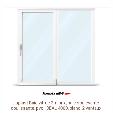
Accessoires d'éclairage - divers * Type : Splitter/Booster
DMX * Format rack : 19 pouces, 1U * Possibilité de mise
en rack : face avant ou panneau arrière visible (oreilles
réversibles)Entrées et renvois DMX * Entrées DMX : 2 (en
parallèle) * Connecteurs d'entrée DMX : XLR mâle 3 points,
XLR mâle 5 points * Nombre de renvois DMX Thru : 2 (en
parallèle) * Connecteurs de renvoi DMX Thru : XLR femelle
3 points, XLR femelle 5 points * Résistance de terminaison
: 120 ohms commutable sur la sortie DMX ThruSorties
DMX * Sorties DMX : 6 * Connecteurs de sorties DMX : XLR
mâle 3 points, XLR mâle 5 points * Isolation : sorties
isolées galvaniquementCommandes et indicateurs *
Réglages : Power On/Off, sélecteur DMX Thru Terminator
* Indicateurs : 6 x LED Power, 6 x LED SignalAlimentation *
Connecteur secteur : IEC * Tension secteur : 230 V AC, 50
Hz * Tension secteur : transformateur * Consommation
électrique : 15 WDimensions et poids * Largeur : 483 mm *
Hauteur : 44 mm * Profondeur : 160 mm *...
aluplast Baie vitrée 3m prix, baie soulevante-
coulissante, pvc, IDEAL 4000, blanc, 2 vantaux,