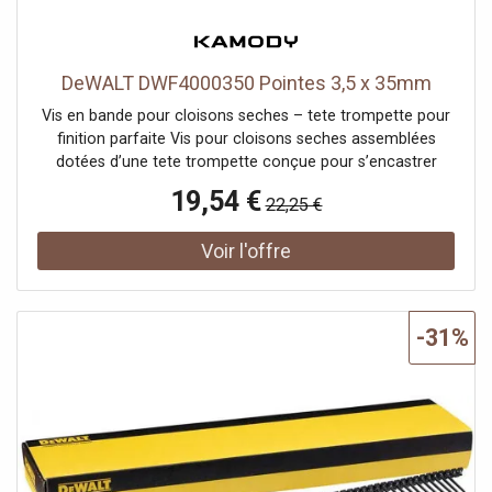
DeWALT DWF4000350 Pointes 3,5 x 35mm
Vis en bande pour cloisons seches – tete trompette pour
finition parfaite Vis pour cloisons seches assemblées
dotées d’une tete trompette conçue pour s’encastrer
parfaitement dans la plaque de plâtre sans déchirer la
19,54 €
22,25 €
couche supérieure. Elles se positionnent légerement sous
la surface, garantissant ainsi une finition propre et
soignée, idéale pour les travaux professionnels de plaques
de plâtre. Grâce a leur conception optimisée, ces vis
assurent une installation rapide, précise et fiable, tout en
réduisant les risques d’endommagement du matériau.
-31%
Caractéristiques principales Vis en bande pour une pose
rapide et continue Pointe aiguisée pour une pénétration
facile et rapide Tete trompette pour un fraisage propre
dans le plâtre Fixation légerement sous la surface pour
une finition nette Disponibles en vrac ou en bande
Spécifications techniques Longueur 55 mm
Conditionnement Boîte >