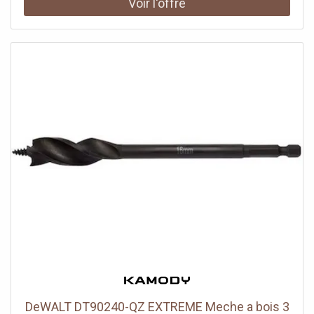
longue durée de vie Double hélice (2 flutes) pour une
évacuation rapide et efficace des copeaux Idéale pour
perçage de trous pour chevilles et trous traversants
Convient pour le bois tendre, bois dur, contreplaqué et
panneaux dérivés du bois Contenu de l’emballage 1×
meche a bois DeWALT DT4507-QZ 7 × 110 mm
Caractéristiques techniques Diametre 7 mm Longueur
totale 110 mm Longueur de travail 72 mm Type de meche
meche a bois trois pointes (Brad Point) Type de flute 2
hélices Type de tete pointe de centrage Tige / connexion
ronde Matériau alliage chrome-vanadium Nombre de
pieces 1 La meche a bois DeWALT DT4507-QZ de 7 mm
est conçue pour réaliser des perçages propres et précis
dans différents types de bois. Grâce a sa pointe de
centrage (Brad Point), la meche se positionne exactement
a l’endroit souhaité et empeche le dérapage au début du
perçage. Cette conception garantit des trous nets et
précis sans éclats, ce qui est particulierement important
pour les travaux de menuiserie et les assemblages avec
chevilles. Fabriquée en alliage chrome-vanadium de haute
qualité, cette meche offre une excellente résistance a
DeWALT DT90240-QZ EXTREME Meche a bois 3