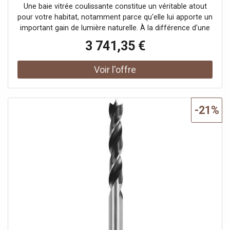
3000 x 2010 mm, configuration personnalisée
Une baie vitrée coulissante constitue un véritable atout
pour votre habitat, notamment parce qu'elle lui apporte un
important gain de lumière naturelle. À la différence d'une
simple fenêtre coulissante et même d'une porte-fenêtre,
3 741,35 €
elle crée une large ouverture visuelle, réelle et pratique
vers la terrasse, le balcon ou encore le jardin. Qui ne rêve
pas d'être confortablement installé dans une pièce
baignée de lumière et de pouvoir contempler la vue
panoramique que lui offre la grande surface de la baie
coulissante?
-21%