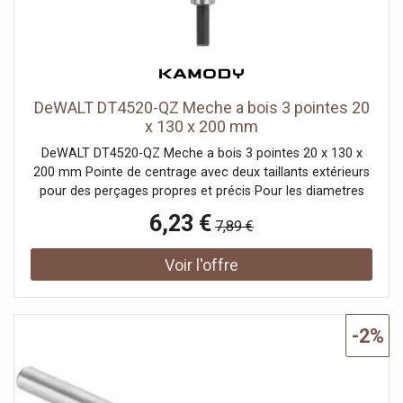
DeWALT DT4520-QZ Meche a bois 3 pointes 20
x 130 x 200 mm
DeWALT DT4520-QZ Meche a bois 3 pointes 20 x 130 x
200 mm Pointe de centrage avec deux taillants extérieurs
pour des perçages propres et précis Pour les diametres
de 11 mm et plus, l'emmanchement est réduit a 9.5 mm
6,23 €
7,89 €
Fabriquées en alliage au chrome-vanadium Spécificités
Diametre 20 mm Type de flute 2 Hélice Type de tete
Rectifié au diamant Largeur du produit 4.7 cm Marquage
CE Non Longueur de travail 130 mm Hauteur du produit 2
cm Poids net 0.269 Kg Matériaux d'usage Bois Nombre de
pieces 1 Nombre de produits par pack 1 Tige/Connexion
-2%
Rond Longueur du produit 28.5 cm Type de perçage du
bois Meche a bois trois pointes Est-ce un kit? Non>