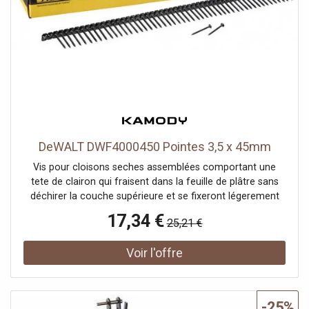
DeWALT DWF4000450 Pointes 3,5 x 45mm
Vis pour cloisons seches assemblées comportant une
tete de clairon qui fraisent dans la feuille de plâtre sans
déchirer la couche supérieure et se fixeront légerement
sous la surface pour une finition soignée. La surface
17,34 €
25,21 €
incurvée sous la tete forme doucement le matériau de
base sans l'écraser. Les vis sont regroupées en une bande,
spécialement conçue pour une installation facile et sans
bourrage. • Gamme de vis en bande • Pointes aiguisé pour
des installations faciles et rapides • Disponible en vrac et
en bande Caractéristiques Additionnelles: • Pour la fixation
-25%