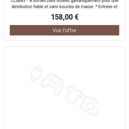
CLSB83 * 8 sorties DMX isolées galvaniquement pour une
distribution fiable et sans boucles de masse. * Entrées et
renvois DMX doublés en façade et à l'arrière, câblés en
158,00 €
parallèle pour un patch ultra flexible. * Rack 19 pouces 1U
avec oreilles réversibles pour montage face avant ou
arrière, accès connecteurs optimisé. * Diagnostic
instantané via LEDs " Power " et " Signal " par canal,
terminaison 120 ohms commutable.Taillé pour la scène,
l'événementiel et l'installation fixe Le CLSB83 amplifie et
distribue votre flux DMX vers 8 lignes stables, idéal en
tournée, club, mariage, théâtre, bar/restaurant ou studio.
Sa connectique en double (avant/arrière) accélère les
repatchs et la visibilité des LEDs simplifie le dépannage en
condition live. Pour qui ? Régisseurs, DJs mobiles,
prestataires et intégrateurs Conçu pour les régisseurs
lumière, DJs, exploitants de salles et intégrateurs AV
cherchant un hub DMX robuste, compatible avec toute
console ou contrôleur DMX, capable de sécuriser des
topologies en étoile, en chaînage ou hybrides.
Fonctionnalités et nouveautés Véritable splitter/booster, le
Cameo CLSB83 amplifie l'entrée DMX et renvoie un signal
propre sur 8 sorties isolées. Les ports DMX IN et THRU