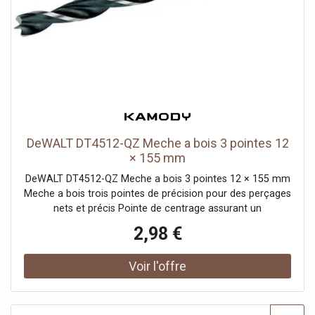
DeWALT DT4512-QZ Meche a bois 3 pointes 12
× 155 mm
DeWALT DT4512-QZ Meche a bois 3 pointes 12 × 155 mm
Meche a bois trois pointes de précision pour des perçages
nets et précis Pointe de centrage assurant un
positionnement exact et un démarrage sans dérapage
2,98 €
Deux taillants extérieurs pour des trous propres sans
éclats Fabriquée en alliage chrome-vanadium pour une
grande résistance et une longue durée de vie Adaptée aux
perçages jusqu’a 100 mm de profondeur Idéale pour le
perçage de trous pour tourillons et avant-trous pour vis
Convient au bois dur, bois tendre, contreplaqué, panneaux