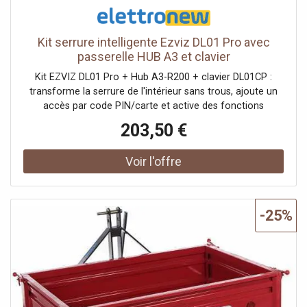
Kit serrure intelligente Ezviz DL01 Pro avec
passerelle HUB A3 et clavier
Kit EZVIZ DL01 Pro + Hub A3-R200 + clavier DL01CP :
transforme la serrure de l'intérieur sans trous, ajoute un
accès par code PIN/carte et active des fonctions
intelligentes via l'application même à distance grâce au
203,50 €
gateway compatible Matter et HomeKit. Composition du
kit : 1 × Serrure intelligente EZVIZ DL01 Pro 1 × Home
Gateway EZVIZ A3-R200 1 × Clavier multifonction EZVIZ
DL01CP Caractéristiques clés : Installation DL01 Pro en
~10 minutes de l'intérieur, sans perçage ni modifications
permanentes Accès intelligent : application EZVIZ
-25%
(Bluetooth) + gestion des utilisateurs et des clés
numériques Clavier DL01CP : déverrouillage par code PIN
et carte de proximité, sonnette intégrée et anti-sabotage
Hub A3-R200 : connecte jusqu'à 64 appareils, alertes push
+ sirène 85 dB Compatibilité maison intelligente : Matter et
Apple HomeKit (via gateway) Fonctions sécurité/confort :