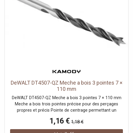
DeWALT DT4507-QZ Meche a bois 3 pointes 7 ×
110 mm
DeWALT DT4507-QZ Meche a bois 3 pointes 7 × 110 mm
Meche a bois trois pointes précise pour des perçages
propres et précis Pointe de centrage permettant un
positionnement exact du perçage Deux taillants extérieurs
1,16 €
1,18 €
pour des trous nets sans éclats Alliage chrome-vanadium
de haute qualité assurant une excellente résistance et une