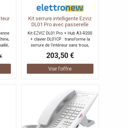
cteur
Kit serrure intelligente Ezviz
DL01 Pro avec passerelle
es
HUB A3 et clavier
benne
Kit EZVIZ DL01 Pro + Hub A3-R200
hine,
+ clavier DL01CP : transforme la
illé,
serrure de l'intérieur sans trous,
eur
ajoute un accès par code PIN/carte
203,50 €
 €
ur
et active des fonctions intelligentes
cteur
via l'application même à distance
grâce au gateway compatible
Matter et HomeKit. Composition du
kit : 1 × Serrure intelligente EZVIZ
DL01 Pro 1 × Home Gateway EZVIZ
A3-R200 1 × Clavier multifonction
EZVIZ DL01CP Caractéristiques clés
: Installation DL01 Pro en ~10
minutes de l'intérieur, sans perçage
ni modifications permanentes
Accès intelligent : application EZVIZ