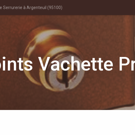
 Serrurerie à Argenteuil (95100)
ints Vachette Pr