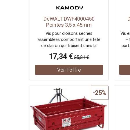
DeWALT DWF4000450
Pointes 3,5 x 45mm
Vis pour cloisons seches
Vis 
assemblées comportant une tete
– 
de clairon qui fraisent dans la
parf
feuille de plâtre sans déchirer la
as
17,34 €
25,21 €
couche supérieure et se fixeront
tromp
légerement sous la surface pour
par
une finition soignée. La surface
pl
incurvée sous la tete forme
sup
doucement le matériau de base
l
sans l'écraser. Les vis sont
ga
-25%
regroupées en une bande,
prop
spécialement conçue pour une
trav
installation facile et sans bourrage.
de p
• Gamme de vis en bande • Pointes
opt
aiguisé pour des installations
insta
faciles et rapides • Disponible en
t