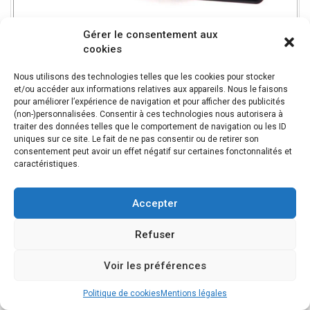
Gérer le consentement aux
cookies
Nous utilisons des technologies telles que les cookies pour stocker
et/ou accéder aux informations relatives aux appareils. Nous le faisons
pour améliorer l’expérience de navigation et pour afficher des publicités
(non-)personnalisées. Consentir à ces technologies nous autorisera à
Serrure de boîte à gants Topran 109 078
traiter des données telles que le comportement de navigation ou les ID
Code de couleurs: 01C. Couleur: noir. Côté d'assemblage:
uniques sur ce site. Le fait de ne pas consentir ou de retirer son
consentement peut avoir un effet négatif sur certaines fonctonnalités et
intérieur. Fabricant: Topran. Index: HP109 078. Numéro du
caractéristiques.
fabricant: 109 078. Pour numéro oe: 1H1 857 131.
Véhicule avec direction à gauche ou à droite: pour
2,10 €
véhicules avec direction à gauche.
Accepter
Refuser
Voir les préférences
Politique de cookies
Mentions légales