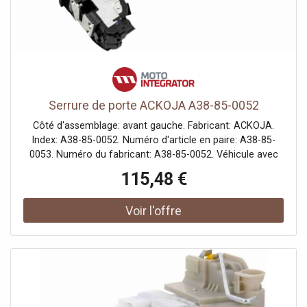
Serrure de porte ACKOJA A38-85-0052
Côté d'assemblage: avant gauche. Fabricant: ACKOJA.
Index: A38-85-0052. Numéro d'article en paire: A38-85-
0053. Numéro du fabricant: A38-85-0052. Véhicule avec
direction à gauche ou à droite: pour véhicules avec
115,48 €
direction à gauche.