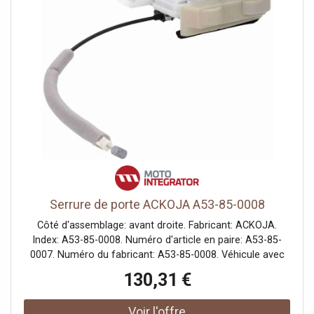
Serrure de porte ACKOJA A53-85-0008
Côté d'assemblage: avant droite. Fabricant: ACKOJA.
Index: A53-85-0008. Numéro d'article en paire: A53-85-
0007. Numéro du fabricant: A53-85-0008. Véhicule avec
direction à gauche ou à droite: pour véhicules avec
130,31 €
direction à gauche.