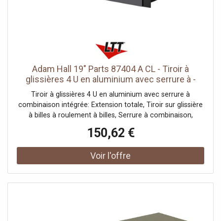
Adam Hall 19" Parts 87404 A CL - Tiroir à
glissières 4 U en aluminium avec serrure à -
Tiroirs de baie pour malles
Tiroir à glissières 4 U en aluminium avec serrure à
combinaison intégrée: Extension totale, Tiroir sur glissière
à billes à roulement à billes, Serrure à combinaison,
Démontable par déconnexion rapide des glissières.,
150,62 €
Données techniques: Type de produit: Tiroirs rackables
19", Type: 4 U, Matériau: Aluminium, Surface: Revêtement
poudre, Serrure à combinaison de matériaux: Alliage de
zinc, Couleur: noir, Hauteur hors tout: 4 U, Largeur
extérieure: 434 mm, Profondeur (extérieur): 392 mm,
Hauteur intérieure: 175 mm, Largeur intérieure: 401 mm,
Profondeur (intérieur): 373 mm, Résistance maximale: 25
kg, Épaisseur matériau: 2 mm, Poids: 4,2 kg