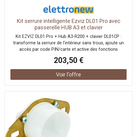
Kit serrure intelligente Ezviz DL01 Pro avec
passerelle HUB A3 et clavier
Kit EZVIZ DL01 Pro + Hub A3-R200 + clavier DL01CP :
transforme la serrure de l'intérieur sans trous, ajoute un
accès par code PIN/carte et active des fonctions
intelligentes via l'application même à distance grâce au
203,50 €
gateway compatible Matter et HomeKit. Composition du
kit : 1 × Serrure intelligente EZVIZ DL01 Pro 1 × Home
Gateway EZVIZ A3-R200 1 × Clavier multifonction EZVIZ
DL01CP Caractéristiques clés : Installation DL01 Pro en
~10 minutes de l'intérieur, sans perçage ni modifications
permanentes Accès intelligent : application EZVIZ
(Bluetooth) + gestion des utilisateurs et des clés
numériques Clavier DL01CP : déverrouillage par code PIN
et carte de proximité, sonnette intégrée et anti-sabotage
Hub A3-R200 : connecte jusqu'à 64 appareils, alertes push
+ sirène 85 dB Compatibilité maison intelligente : Matter et
Apple HomeKit (via gateway) Fonctions sécurité/confort :