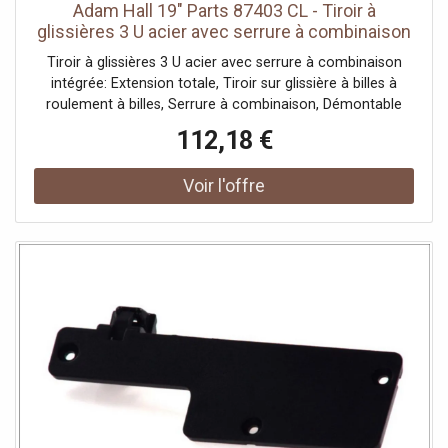
Adam Hall 19" Parts 87403 CL - Tiroir à
glissières 3 U acier avec serrure à combinaison
- Tiroirs de baie pour malles
Tiroir à glissières 3 U acier avec serrure à combinaison
intégrée: Extension totale, Tiroir sur glissière à billes à
roulement à billes, Serrure à combinaison, Démontable
par déconnexion rapide des glissières., Données
112,18 €
techniques: Type de produit: Tiroirs rackables 19", Type: 3
U, Matériau: Acier, Surface: Revêtement poudre, Serrure à
combinaison de matériaux: Alliage de zinc, Couleur: noir,
Hauteur hors tout: 3 U, Largeur extérieure: 434 mm,
Profondeur (extérieur): 392 mm, Hauteur intérieure: 120
mm, Largeur intérieure: 401 mm, Profondeur (intérieur):
373 mm, Résistance maximale: 25 kg, Épaisseur matériau:
2 mm, Poids: 8,2 kg