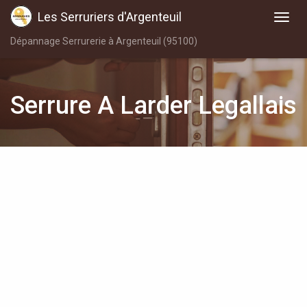
Les Serruriers d'Argenteuil
Dépannage Serrurerie à Argenteuil (95100)
Serrure A Larder Legallais