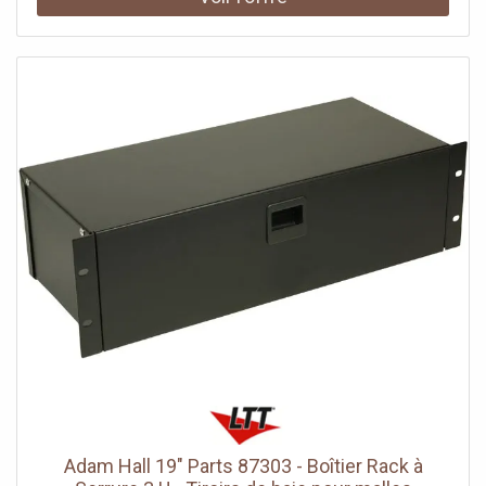
Adam Hall 19" Parts 87303 - Boîtier Rack à