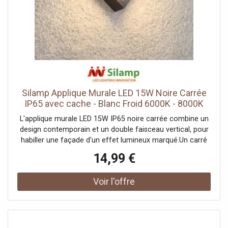
Profondeur: 11.1 cm, Plage d’inclinaison verticale: 180 °,
Indice de résistance aux chocs: IK06, Résistance aux
chocs: 1 joule, Tension nominale primaire: 220-240V
~0/50/60 Hz, Courant / tension secondaire: 335 mA,
Température ambiante: -25 - 45 °C, Poids net: 2.69 kg,
Consommation pondérée: 40 kWh/1.000h, Durée de vie:
50000 h, Nombre de luminaires sur LS B16A: 17 St.,
Hauteur du courant d'appel: 31 A, Durée du courant
d'appel: 262 μs, Température sur le verre (émission
Silamp Applique Murale LED 15W Noire Carrée
lumineuse): 58 °C, Classe de risque: 1
IP65 avec cache - Blanc Froid 6000K - 8000K
L'applique murale LED 15W IP65 noire carrée combine un
design contemporain et un double faisceau vertical, pour
habiller une façade d'un effet lumineux marqué.Un carré
noir à double faisceauSon boîtier carré noir muni d'un
14,99 €
cache dirige la lumière vers le haut et vers le bas, créant
deux nappes lumineuses le long du mur. Cet effet
graphique, très prisé en façade contemporaine,
s'accompagne d'une finition noire qui tranche sur les murs
clairs. Elle rejoint notre gamme d'appliques extérieures
noires.1500 lumens, un effet affirméAvec 1500 lumens
répartis en deux faisceaux et un rendu fidèle (IRC Ra 80),