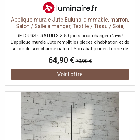
Applique murale Jute Euluna, dimmable, marron,
Salon / Salle à manger, Textile / Tissu / Soie,
Maison de campagne / Rustique, Applique
RETOURS GRATUITS & 50 jours pour changer d’avis !
Murale Tissu
L'applique murale Jute remplit les pièces d'habitation et de
séjour de son charme naturel. Son abat-jour en forme de
cylindre vertical coupé en deux est fabriqué en jute brun
64,90 €
79,90 €
naturel. La lumière est diffusée par les ouvertures
supérieure et inférieure et pénètre doucement vers l'avant
à travers le tissu de jute.