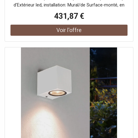
d'Extérieur led, installation: Mural/de Surface-monté, en
die cast aluminium Corps EN AB-47100, couleur blanc,
431,87 €
réflecteur optique et le Compartiment optique inclinaison
réglable de 0 à 60° sur l'axe vertical, en Verre transparent
écran de soie imprimé, durci, bloc d'alimentation intégré,
le faisceau de lumière Symétrique diffuse.