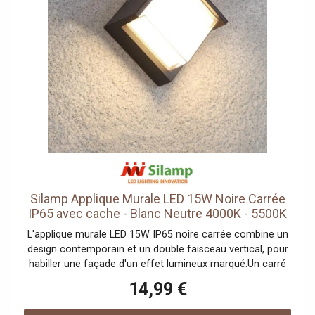
façade abritée ou l'intérieur. Il se pose en saillie et se
raccorde au secteur 220-240V, alimentation coupée au
tableau avant l'intervention.Garantie longue et
consommationSobre, il anime un mur toute la soirée à
faible coût. Sa garantie de 5 ans dépasse largement la
moyenne et rassure sur la durée. Prévu pour environ 25
000 heures, sa LED intégrée dispense d'entretien. Son
double faisceau encadre bien une porte en pose
symétrique. Sa faible profondeur le fait peu déborder du
mur, même dans un passage étroit. Certifié CE & RoHS, il
bénéficie d'une garantie de 5 ans.
Silamp Applique Murale LED 15W Noire Carrée
IP65 avec cache - Blanc Neutre 4000K - 5500K
L'applique murale LED 15W IP65 noire carrée combine un
design contemporain et un double faisceau vertical, pour
habiller une façade d'un effet lumineux marqué.Un carré
noir à double faisceauSon boîtier carré noir muni d'un
14,99 €
cache dirige la lumière vers le haut et vers le bas, créant
deux nappes lumineuses le long du mur. Cet effet