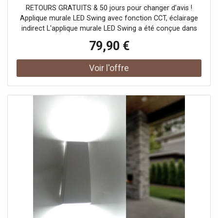
Applique Murale LED
RETOURS GRATUITS & 50 jours pour changer d’avis !
Applique murale LED Swing avec fonction CCT, éclairage
indirect L'applique murale LED Swing a été conçue dans
des formes rondes avec un support mural cylindrique et
79,90 €
une tige mince et verticale dans laquelle sont intégrées les
LED à l'arrière. On obtient ainsi un éclairage indirect qui
peut être commuté en trois couleurs de lumière à l'aide
d'un interrupteur CCT situé à l'arrière de l'applique lors du
montage : éclairage blanc chaud pour une lumière
agréable, lumière blanche neutre pour une atmosphère
fraîche ou éclairage lumière du jour pour travailler.