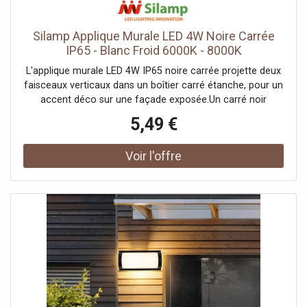
50000 h, Nombre de luminaires sur LS B16A: 17 St.,
Hauteur du courant d'appel: 31 A, Durée du courant
d'appel: 262 μs, Température sur le verre (émission
Silamp Applique Murale LED 4W Noire Carrée
lumineuse): 58 °C, Classe de risque: 1
IP65 - Blanc Froid 6000K - 8000K
L'applique murale LED 4W IP65 noire carrée projette deux
faisceaux verticaux dans un boîtier carré étanche, pour un
accent déco sur une façade exposée.Un carré noir
étancheSon petit boîtier carré noir diffuse la lumière vers
5,49 €
le haut et vers le bas, dessinant deux nappes sur le mur.
Sa finition noire et sa conception étanche en font un
accent design résistant aux intempéries. Elle rejoint notre
gamme d'appliques extérieures noires.Un accent
lumineuxSes 360 lumens répartis en deux faisceaux, au
rendu fidèle (IRC Ra 80), créent un effet d'ambiance
graphique plutôt qu'un éclairage puissant. Ses 4W
équivalent à environ 40W, pour animer une façade à
moindre coût.Indice IP65, pleinement extérieurSon IP65 la
protège totalement de la poussière et des jets d'eau, ce
qui l'autorise sur un mur directement exposé à la pluie,
contrairement à un modèle IP44 réservé à l'abri. Elle se
pose en saillie et se raccorde au secteur 220-240V,