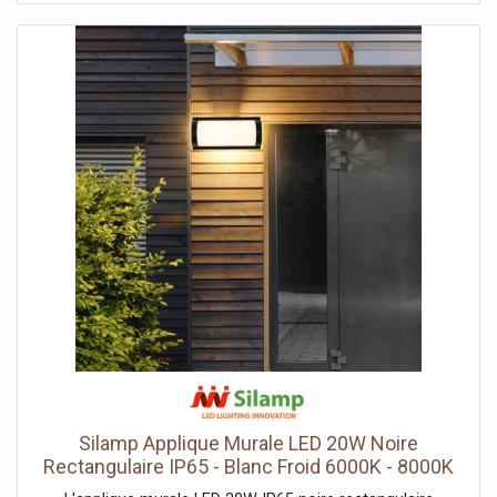
notre gamme d'appliques extérieures noires.Blanc réglable
et 850 lumensSa fonction CCT permet de choisir la teinte
de blanc — chaud, neutre ou froid (3000K, 4000K, 6500K)
— pour adapter l'ambiance : chaleureuse à l'entrée, plus
froide pour un rendu net. Elle diffuse 850 lumens avec un
rendu fidèle (IRC Ra 80), pour un effet marqué sur la
façade.Indice IP65, extérieur exposéSon IP65 la protège
totalement de la poussière et des jets d'eau, ce qui
l'autorise sur un mur exposé à la pluie. Elle se pose en
saillie et se raccorde au secteur 220-240V, alimentation
coupée au tableau avant l'intervention. Le choix de la
teinte se fait à l'installation ou via l'interrupteur selon le
modèle.Consommation et garantieSobre à l'usage, elle
éclaire une entrée toute la nuit sans peser sur la facture.
Prévue pour environ 25 000 heures, elle limite la
maintenance. Certifiée CE & RoHS, elle est garantie 2 ans.
Silamp Applique Murale LED 20W Noire
Rectangulaire IP65 - Blanc Froid 6000K - 8000K