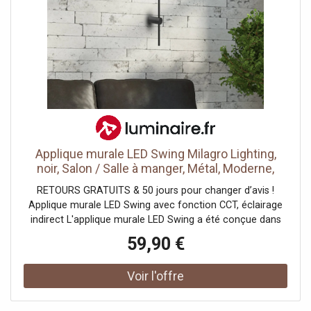
Applique murale LED Swing Milagro Lighting,
noir, Salon / Salle à manger, Métal, Moderne,
Applique Murale LED
RETOURS GRATUITS & 50 jours pour changer d’avis !
Applique murale LED Swing avec fonction CCT, éclairage
indirect L'applique murale LED Swing a été conçue dans
des formes rondes avec un support mural cylindrique et
59,90 €
une tige mince et verticale dans laquelle sont intégrées les
LED à l'arrière. On obtient ainsi un éclairage indirect qui
peut être commuté en trois couleurs de lumière à l'aide
d'un interrupteur CCT situé à l'arrière de l'applique lors du
montage : éclairage blanc chaud pour une lumière