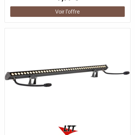
bas en deux faisceaux symétriques. Sa forme ramassée
et pleine s'accroche bien à hauteur de regard. Il rejoint
notre gamme d'appliques murales blanches.600 lumens
haut et basSes 600 lumens à 80°, au rendu fidèle (IRC Ra
80), dessinent deux faisceaux resserrés sur le mur. Ses 7W
équivalent à environ 56W ; sa LED intégrée offre un rendu
constant, sans ampoule à changer.Indice IP44, intérieur ou
abritéSon IP44 le protège des projections d'eau, pour une
façade abritée ou l'intérieur. Il se pose en saillie et se
raccorde au secteur 220-240V, alimentation coupée au
tableau avant l'intervention.Garantie longue et
consommationSobre, il anime un mur à faible coût toute
la soirée. Sa garantie de 5 ans dépasse la moyenne et
rassure sur la durée. Prévu pour environ 25 000 heures, sa
LED intégrée dispense d'entretien. Sa forme carrée pleine
convient à un angle de mur ou à une entrée. On l'aligne
aussi en série sur une façade. Ses proportions carrées et
pleines lui donnent plus de présence qu'un modèle fin et
allongé. Certifié CE & RoHS, il bénéficie d'une garantie de 5
ans.