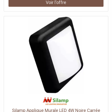
graphique, très prisé en façade contemporaine,
s'accompagne d'une finition noire qui tranche sur les murs
clairs. Elle rejoint notre gamme d'appliques extérieures
noires.1500 lumens, un effet affirméAvec 1500 lumens
répartis en deux faisceaux et un rendu fidèle (IRC Ra 80),
elle marque nettement la façade. Ses 15W équivalent à
environ 120W, pour un rendu puissant tout en maîtrisant la
consommation d'un point de façade.Indice IP65, extérieur
exposéSon IP65 la protège intégralement de la poussière
et des jets d'eau, ce qui l'autorise sur un mur directement
exposé aux intempéries. Elle se pose en saillie et se
raccorde au secteur 220-240V, alimentation coupée au
tableau avant l'intervention.Consommation et
garantieMalgré son effet marqué, elle reste sobre à
l'usage. Prévue pour environ 25 000 heures, elle limite la
maintenance. Sa finition noire et son cache métallique
résistent aux intempéries et gardent leur aspect dans le
temps. Certifiée CE & RoHS, elle est garantie 2 ans.
Silamp Applique Murale LED 4W Noire Carrée