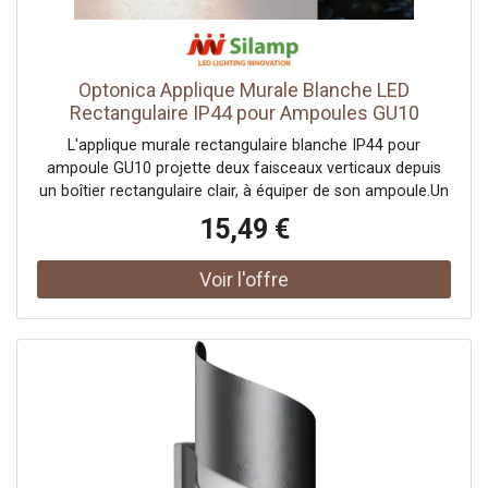
Optonica Applique Murale Blanche LED
Rectangulaire IP44 pour Ampoules GU10
L'applique murale rectangulaire blanche IP44 pour
ampoule GU10 projette deux faisceaux verticaux depuis
un boîtier rectangulaire clair, à équiper de son ampoule.Un
bloc rectangulaire blancSon boîtier rectangulaire blanc,
15,49 €
plus haut que large, ouvre en haut et en bas pour envoyer
la lumière vers le plafond et le sol. Sa finition claire se
fond sur un mur clair, pour un rendu volontairement
discret. Il rejoint notre gamme d'appliques murales
blanches.Un rendu à composerIl se destine à une ampoule
à culot GU10 (non fournie), jusqu'à 35W, qui définit le flux
et la teinte de l'éclairage. Une LED GU10 limite la
consommation. Les deux fentes rectangulaires étirent le
double faisceau à la verticale sur le mur, de haut en
bas.Indice IP44, intérieur ou abritéSon IP44 le protège des
projections d'eau, pour un mur intérieur ou une façade