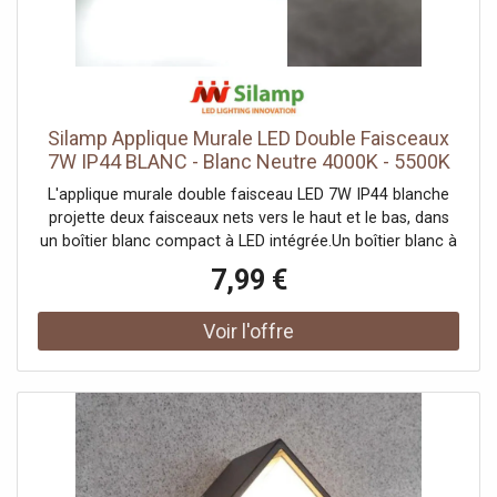
Silamp Applique Murale LED Double Faisceaux
7W IP44 BLANC - Blanc Neutre 4000K - 5500K
L'applique murale double faisceau LED 7W IP44 blanche
projette deux faisceaux nets vers le haut et le bas, dans
un boîtier blanc compact à LED intégrée.Un boîtier blanc à
deux faisceauxSon boîtier rectangulaire blanc, haut de 17
7,99 €
cm, envoie la lumière en deux nappes verticales sur le
mur, pour un effet décoratif net. Sa finition claire se fond
sur une façade ou un mur intérieur. Il rejoint notre gamme
d'appliques à double faisceau.600 lumens haut et basSes
600 lumens à 80°, au rendu fidèle (IRC Ra 80), dessinent
deux faisceaux resserrés qui glissent sur le mur. Ses 7W
équivalent à environ 56W ; sa LED intégrée offre un rendu
constant, sans ampoule à changer.Indice IP44, intérieur ou
abritéSon IP44 le protège des projections d'eau, pour une