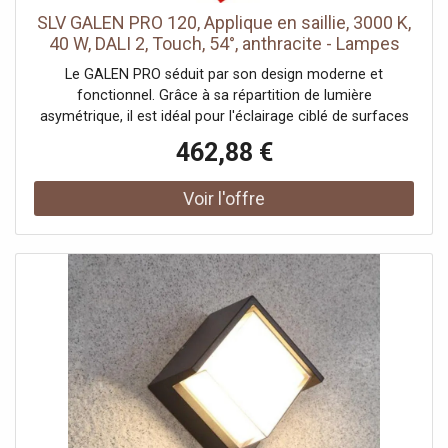
SLV GALEN PRO 120, Applique en saillie, 3000 K,
40 W, DALI 2, Touch, 54°, anthracite - Lampes
sur pied, murales et de plafond (extérieur)
Le GALEN PRO séduit par son design moderne et
fonctionnel. Grâce à sa répartition de lumière
asymétrique, il est idéal pour l'éclairage ciblé de surfaces
verticales – par exemple pour les façades ou l'illumination
462,88 €
d'affiches et surfaces publicitaires. Ce luminaire est équipé
d'un connecteur à 5 pôles et protection cIP68, qui permet
une installation sûre et rapide en extérieur. Disponible en
deux longueurs (60 cm et 120 cm), toutes deux avec
commande DALI, GALEN PRO offre une grande flexibilité
dans la conception et le pilotage de solutions d'éclairage
sophistiquées pour les applications extérieures
commerciales ou privées.Données techniques: Nom du
produit: GALEN Pro 120, Couleur: anthracite, Matière:
aluminium, Puissance en watts: 40 W, Flux lumineux: 5150
lm, Température de couleur: 3000 Kelvin, Angle optique:
54 °, IRC: 80, Variable: Oui, Technologie de variation de
l’éclairage: DALI 2, Code IP: IP65, Montage: En saillie,
Forme: cylindrique, Largeur: 120 cm, Hauteur: 6.2 cm,