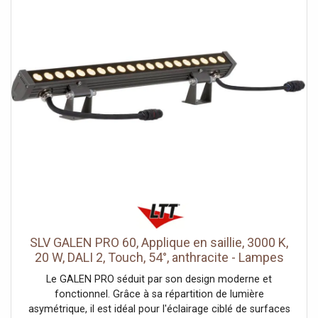
elle marque nettement la façade. Ses 15W équivalent à
environ 120W, pour un rendu puissant tout en maîtrisant la
consommation d'un point de façade.Indice IP65, extérieur
exposéSon IP65 la protège intégralement de la poussière
et des jets d'eau, ce qui l'autorise sur un mur directement
exposé aux intempéries. Elle se pose en saillie et se
raccorde au secteur 220-240V, alimentation coupée au
tableau avant l'intervention.Consommation et
garantieMalgré son effet marqué, elle reste sobre à
l'usage. Prévue pour environ 25 000 heures, elle limite la
maintenance. Sa finition noire et son cache métallique
résistent aux intempéries et gardent leur aspect dans le
temps. Certifiée CE & RoHS, elle est garantie 2 ans.
SLV GALEN PRO 60, Applique en saillie, 3000 K,
20 W, DALI 2, Touch, 54°, anthracite - Lampes
sur pied, murales et de plafond (extérieur)
Le GALEN PRO séduit par son design moderne et
fonctionnel. Grâce à sa répartition de lumière
asymétrique, il est idéal pour l'éclairage ciblé de surfaces