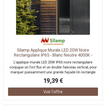
alimentation coupée au tableau.Consommation et
garantieTrès sobre, elle anime une façade toute la soirée
pour une dépense minime. Prévue pour environ 25 000
heures, elle limite les remplacements. Sa petite taille
permet de la multiplier discrètement le long d'une façade
pour un rythme d'accents. Sa fixation en saillie ne
demande aucun encastrement. Certifiée CE & RoHS, elle
est garantie 2 ans.
Silamp Applique Murale LED 20W Noire
Rectangulaire IP65 - Blanc Neutre 4000K -
5500K
L'applique murale LED 20W IP65 noire rectangulaire
conjugue un fort flux et un double faisceau vertical, pour
marquer puissamment une grande façade.Un rectangle
noir imposantSon boîtier rectangulaire noir de 27 cm
19,39 €
dirige la lumière vers le haut et vers le bas en deux larges
nappes le long du mur. Sa taille et sa finition noire en font
un élément fort sur une façade contemporaine. Elle
rejoint notre gamme d'appliques extérieures noires.1800
lumens, un effet puissantSes 1800 lumens répartis en