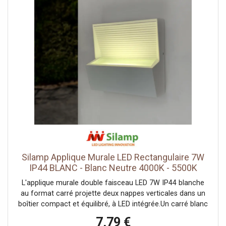
Silamp Applique Murale LED Rectangulaire 7W
IP44 BLANC - Blanc Neutre 4000K - 5500K
L'applique murale double faisceau LED 7W IP44 blanche
au format carré projette deux nappes verticales dans un
boîtier compact et équilibré, à LED intégrée.Un carré blanc
équilibréSon boîtier blanc de 15 cm de côté, aux
7,79 €
proportions carrées, envoie la lumière vers le haut et le