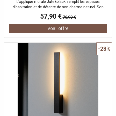
L'applique murale Jute&black; remplit les espaces
d'habitation et de détente de son charme naturel. Son
abat-jour en forme de cylindre vertical coupé en deux est
57,90 €
76,90 €
fabriqué en jute brun naturel avec des bords noirs. La
lumière est diffusée par les ouvertures supérieure et
inférieure et pénètre doucement vers l'avant à travers le
tissu de jute.
-28%