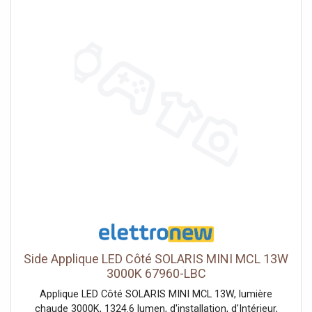
deux faisceaux, au rendu fidèle (IRC Ra 80), marquent
nettement le mur et éclairent largement ses abords. Ses
20W équivalent à environ 140W, pour un rendu puissant
maîtrisé en consommation.Indice IP65, extérieur
exposéSon IP65 la protège intégralement de la poussière
et des jets d'eau, pour un mur directement exposé aux
intempéries. Elle se pose en saillie et se raccorde au
secteur 220-240V, alimentation coupée au
tableau.Consommation et garantieMalgré son fort flux,
elle reste sobre à l'usage. Prévue pour environ 25 000
heures, elle limite la maintenance sur une façade parfois
difficile d'accès. Son format rectangulaire large convient
aux grandes surfaces murales. Son grand format
s'impose sur un pan de mur dégagé plutôt qu'à côté d'une
porte étroite. Certifiée CE & RoHS, elle est garantie 2 ans.
Side Applique LED Côté SOLARIS MINI MCL 13W
3000K 67960-LBC
Applique LED Côté SOLARIS MINI MCL 13W, lumière
chaude 3000K, 1324.6 lumen, d'installation, d'Intérieur,