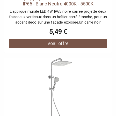
IP65 - Blanc Neutre 4000K - 5500K
L'applique murale LED 4W IP65 noire carrée projette deux
faisceaux verticaux dans un boîtier carré étanche, pour un
accent déco sur une façade exposée.Un carré noir
étancheSon petit boîtier carré noir diffuse la lumière vers
5,49 €
le haut et vers le bas, dessinant deux nappes sur le mur.
Sa finition noire et sa conception étanche en font un
accent design résistant aux intempéries. Elle rejoint notre
gamme d'appliques extérieures noires.Un accent
lumineuxSes 360 lumens répartis en deux faisceaux, au
rendu fidèle (IRC Ra 80), créent un effet d'ambiance
graphique plutôt qu'un éclairage puissant. Ses 4W
équivalent à environ 40W, pour animer une façade à
moindre coût.Indice IP65, pleinement extérieurSon IP65 la
protège totalement de la poussière et des jets d'eau, ce
qui l'autorise sur un mur directement exposé à la pluie,
contrairement à un modèle IP44 réservé à l'abri. Elle se
pose en saillie et se raccorde au secteur 220-240V,
alimentation coupée au tableau.Consommation et
garantieTrès sobre, elle anime une façade toute la soirée
pour une dépense minime. Prévue pour environ 25 000