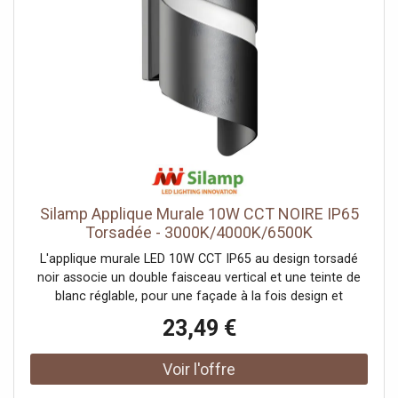
abritée. Il se pose en saillie et se raccorde au secteur 220-
240V, alimentation coupée au tableau avant
l'intervention.Discrétion et garantiePoser une autre
ampoule renouvelle l'ambiance sans démonter le
luminaire. Sa robe blanche vise la discrétion, là où un
modèle noir cherche le contraste. On la multiplie
facilement le long d'un couloir ou de part et d'autre d'une
entrée, pour un rythme régulier. Son boîtier clair passe
inaperçu de jour. Elle est certifiée CE & RoHS et garantie 2
ans ; la longévité tient à l'ampoule installée.
Silamp Applique Murale 10W CCT NOIRE IP65
Torsadée - 3000K/4000K/6500K
L'applique murale LED 10W CCT IP65 au design torsadé
noir associe un double faisceau vertical et une teinte de
blanc réglable, pour une façade à la fois design et
modulable.Un design torsadé à double faisceauSon boîtier
23,49 €
cylindrique noir à la forme torsadée projette la lumière
vers le haut et vers le bas, dessinant deux nappes
graphiques sur le mur. La finition noire et la ligne sculptée
en font un objet déco autant qu'un luminaire. Elle rejoint