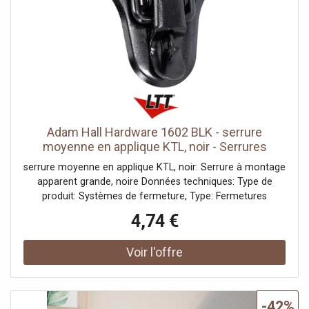
Adam Hall Hardware 1602 BLK - serrure
moyenne en applique KTL, noir - Serrures
serrure moyenne en applique KTL, noir: Serrure à montage
apparent grande, noire Données techniques: Type de
produit: Systèmes de fermeture, Type: Fermetures
grenouille, Matériau: Acier, Surface: galvanisé, Couleur:
4,74 €
noir, Ø trous de fixation: 4,9 mm, Verrouillable: avec
oeillets pour cadenas, Largeur: 50 mm, Hauteur (mm): 97
mm, Poids: 0,056 kg, Autres propriétés: Systèmes de
fermeture
-42%