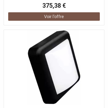
verticales – par exemple pour les façades ou l'illumination
375,38 €
d'affiches et surfaces publicitaires. Ce luminaire est équipé
d'un connecteur à 5 pôles et protection cIP68, qui permet
une installation sûre et rapide en extérieur. Disponible en
deux longueurs (60 cm et 120 cm), toutes deux avec
commande DALI, GALEN PRO offre une grande flexibilité
dans la conception et le pilotage de solutions d'éclairage
sophistiquées pour les applications extérieures
commerciales ou privées.Données techniques: Nom du
produit: GALEN Pro 60, Couleur: anthracite, Matière:
aluminium, Puissance en watts: 20 W, Flux lumineux: 2300
lm, Température de couleur: 3000 Kelvin, Angle optique:
54 °, IRC: 80, Variable: Oui, Technologie de variation de
l’éclairage: DALI 2, Code IP: IP65, Montage: En saillie,
Forme: cylindrique, Largeur: 60 cm, Hauteur: 6.2 cm,
Profondeur: 11.1 cm, Plage d’inclinaison verticale: 180 °,
Indice de résistance aux chocs: IK06, Résistance aux
chocs: 1 joule, Tension nominale primaire: 220-240V
~0/50/60 Hz, Courant / tension secondaire: 305 mA,
Température ambiante: -25 - 45 °C, Poids net: 1.69 kg,
Consommation pondérée: 20 kWh/1.000h, Durée de vie: