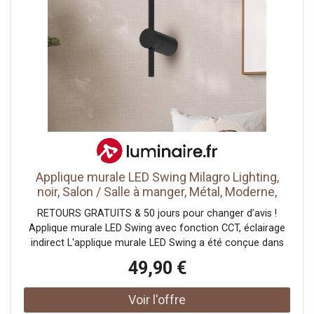
Applique murale LED Swing Milagro Lighting,
noir, Salon / Salle à manger, Métal, Moderne,
Applique Murale LED
RETOURS GRATUITS & 50 jours pour changer d’avis !
Applique murale LED Swing avec fonction CCT, éclairage
indirect L'applique murale LED Swing a été conçue dans
des formes rondes avec un support mural cylindrique et
49,90 €
une tige mince et verticale dans laquelle sont intégrées les
LED à l'arrière. On obtient ainsi un éclairage indirect qui
peut être commuté en trois couleurs de lumière à l'aide