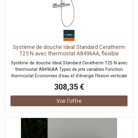
heures, elle limite les remplacements. Sa petite taille
permet de la multiplier discrètement le long d'une façade
pour un rythme d'accents. Sa fixation en saillie ne
demande aucun encastrement. Certifiée CE & RoHS, elle
est garantie 2 ans.
Système de douche Ideal Standard Ceratherm
T25 N avec thermostat A8496AA, flexible
vertical exposé, économie d'eau et d'énergie,
Système de douche Ideal Standard Ceratherm T25 N avec
chrome
thermostat A8496AA Types de jets variables Fonction
thermostat Économies d'eau et d'énergie Flexion verticale
Serrure de sécurité mode de pulvérisation réglable
308,35 €
Douchette à main réglable en hauteur Débit maximal à 3
bars (l/min) : 12 Débit maximal à 3 bar (l/min) pour toutes
les sorties : 8/12 Débit à 3 bar (l) - douchette : 8 Débit à 3
bar (l) - douche de tête : 12 Barre de douche réglable
verticalement Type de montage : connecteur en S fixé au
mur contient Douche de tête 260x260x54 mm en chromé
Douchette multifonction 100x232 mm en chromé Flexible
de douche 1750 mm en chromé