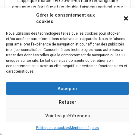
L'applique murale LED 20W IP65 noire rectangulaire
conjugue un fort flux et un double faisceau vertical, pour
marquer puissamment une grande façade.Un rectangle
Gérer le consentement aux
noir imposantSon boîtier rectangulaire noir de 27 cm
cookies
19,39 €
dirige la lumière vers le haut et vers le bas en deux larges
nappes le long du mur. Sa taille et sa finition noire en font
Nous utilisons des technologies telles que les cookies pour stocker
un élément fort sur une façade contemporaine. Elle
et/ou accéder aux informations relatives aux appareils. Nous le faisons
pour améliorer l’expérience de navigation et pour afficher des publicités
rejoint notre gamme d'appliques extérieures noires.1800
(non-)personnalisées. Consentir à ces technologies nous autorisera à
lumens, un effet puissantSes 1800 lumens répartis en
traiter des données telles que le comportement de navigation ou les ID
deux faisceaux, au rendu fidèle (IRC Ra 80), marquent
uniques sur ce site. Le fait de ne pas consentir ou de retirer son
nettement le mur et éclairent largement ses abords. Ses
consentement peut avoir un effet négatif sur certaines fonctonnalités et
20W équivalent à environ 140W, pour un rendu puissant
caractéristiques.
maîtrisé en consommation.Indice IP65, extérieur
exposéSon IP65 la protège intégralement de la poussière
Accepter
et des jets d'eau, pour un mur directement exposé aux
intempéries. Elle se pose en saillie et se raccorde au
Refuser
secteur 220-240V, alimentation coupée au
tableau.Consommation et garantieMalgré son fort flux,
elle reste sobre à l'usage. Prévue pour environ 25 000
Voir les préférences
heures, elle limite la maintenance sur une façade parfois
difficile d'accès. Son format rectangulaire large convient
Politique de cookies
Mentions légales
aux grandes surfaces murales. Son grand format