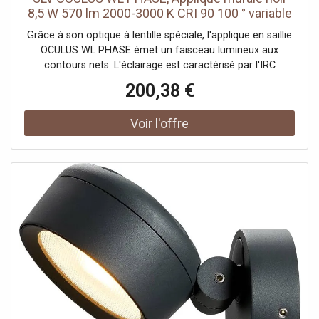
8,5 W 570 lm 2000-3000 K CRI 90 100 ° variable
- Lampes murales et de plafond
Grâce à son optique à lentille spéciale, l'applique en saillie
OCULUS WL PHASE émet un faisceau lumineux aux
contours nets. L'éclairage est caractérisé par l'IRC
supérieur à 90 et la fonction Dim-to-Warm (2000-3000K).
200,38 €
Idéal pour les cabinets médicaux, cabinets d'avocats,
cafés, hôtels, restaurants et pour un usage privé. De plus,
l'applique peut également être installée rapidement et
facilement sur une tension de 220 Volts.Données
techniques: Nom du produit: OCULUS, Couleur: noir,
Matière: Aluminium, Puissance en watts: 8.5 W,
Lumineux/watt: 67.06 lm/W, Lumen: 570 lm, Angle de
rayonnement: 100 °, CRI: 90, Différentes sorties
lumineuses: 1, Variable: Oui, Technologie de variation de
l’éclairage: Dim-to-Warm, Classe de protection: I, Code IP:
IP 20, Montage: En saillie, Détails de montage: Applique,
Forme: cylindrique, Hauteur: 8.75 cm, Diamètre: 9 cm,
Tension nominale primaire: 220-240V ~50/60Hz, Courant /
tension secondaire: 350mA, Température ambiante: -20 -
45 °C, Classe d'efficacité énergétique: F, Poids net: 0.63 kg,