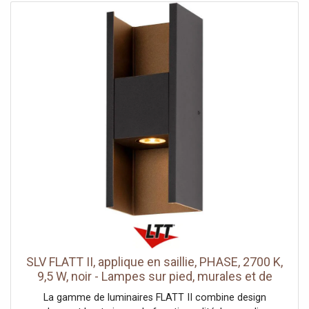
l’eau d’un niveau IP65 – 1.5m test de chute • Blocage du
compensateur • Base pivotante intégrée : avec 1" et "
filetage pour montage sur trépied • Portée – points 30m,
Lignes 20m • Indicateur de charge de batterie
Spécifications techniques: • Classe de laser. 2 • Unité de
mesure: mm/m • Indice de protection (IP): IP65 • Durée de
fonctionnement max.: 40 h • Visibilité du laser a l'intérieur:
30 m • Plage de travail max.: 50 m • Précision de
nivellement: 3 mm/m • Plage de nivellement automatique:
+/- 4 ° • Direction du faisceau: vertical/horizontal Inclus: •
Coffret TSTAK • Batterie 12V / 2Ah • Chargeur • Cible •
Lunettes de lecture • Support de plafond>
SLV FLATT II, applique en saillie, PHASE, 2700 K,
9,5 W, noir - Lampes sur pied, murales et de
plafond (extérieur)
La gamme de luminaires FLATT II combine design