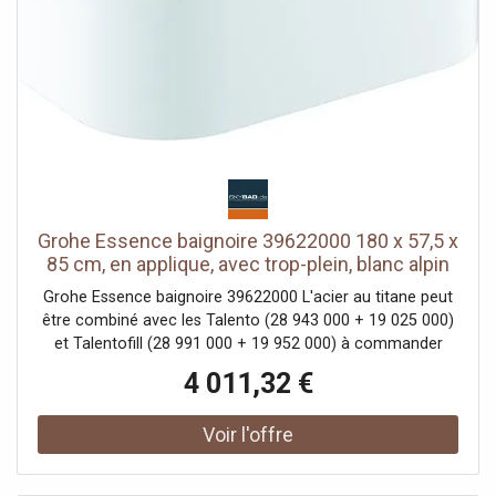
cm) - batterie Li-Ion 3,7V 3600mAh
Grohe Essence baignoire 39622000 180 x 57,5 x
85 cm, en applique, avec trop-plein, blanc alpin
Grohe Essence baignoire 39622000 L'acier au titane peut
être combiné avec les Talento (28 943 000 + 19 025 000)
et Talentofill (28 991 000 + 19 952 000) à commander
séparément Compatible avec vidange/trop-plein Viega
4 011,32 €
Multiplex Trio (unité fonctionnelle 6161.62/727970 plus kit
d'équipement Visign MT3 chromé 6161.13/725792) avec
tapis anti-drones insonorisants