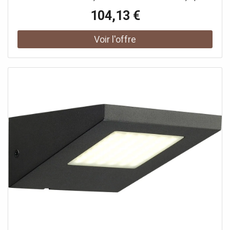
une utilisation aussi bien sur les immeubles d'habitation
104,13 €
que dans les espaces publics. Le spot OUT-BEAM FRAME
CW vous permet d'illuminer vos bâtiments historiques ou
moderne à l'aide de magnifiques effets. Grâce à sa durée
de vie attendue de 30 000 heures, ce luminaire LED est
extrêmement durable et facile d'entretien.Données
techniques: Nom du produit: OUT-BEAM FRAME, Couleur:
blanc, Matière: Aluminium, Puissance en watts: 3.5 W,
Lumineux/watt: 17.14 lm/W, Lumen: 60 lm, Température
de couleur: 3000 Kelvin, CRI: 80, Classe de protection: I,
Code IP: IP 55, Montage: En saillie, Détails de montage:
Plafond, Forme: rectangulaire, Longueur: 17.3 cm, Largeur:
8.5 cm, Hauteur: 6.7 cm, Sortie lumineuse: direct,
Distribution de l'intensité lumineuse: asymétrique,
Homogénéité chromatique: 6 SDCM, Durée de vie: 30000
h, Indice de résistance aux chocs: IK03, Résistance aux
chocs: 0.35 joule, Tension nominale primaire: 100-277V
~50/60Hz, Courant / tension secondaire: 700mA,
Température ambiante: -20 - 40 °C, Poids net: 0.61 kg,
Valeur nominale de l'efficacité lumineuse: 17.14 lm/W,
Consommation pondérée: 3.5 kWh/1.000h, Données