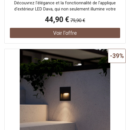
Découvrez l'élégance et la fonctionnalité de l'applique
d'extérieur LED Dava, qui non seulement illumine votre
balcon ou votre terrasse d'une lumière nouvelle, mais
44,90 €
79,90 €
séduit également par sa protection IP54 élevée. Ce
luminaire moderne est équipé d'une source lumineuse LED
intégrée qui assure un éclairage à faible consommation
d'énergie et allie ainsi efficacité et design sophistiqué.
Grâce à ses dimensions compactes et à son
fonctionnement à l'énergie solaire, elle peut être placée
-39%
de manière flexible à l'extérieur sans avoir besoin d'une
source d'énergie externe. Que ce soit pour des soirées
agréables sur le balcon ou comme source de lumière
accueillante dans l'entrée, cette applique d'extérieur
garantit un éclairage d'ambiance tout en étant pratique.
Avec son aspect moderne, elle s'intègre parfaitement
dans tout aménagement extérieur et apporte des touches
de style qui soulignent le caractère de votre espace
extérieur. Le capteur intégré détecte les mouvements
dans un rayon de 5 mètres et allume automatiquement la
lumière. Plusieurs modes d'éclairage sont disponibles.
Caractéristiques techniques du détecteur de mouvement :