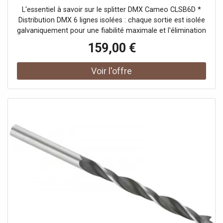
L'essentiel à savoir sur le splitter DMX Cameo CLSB6D *
Distribution DMX 6 lignes isolées : chaque sortie est isolée
galvaniquement pour une fiabilité maximale et l'élimination
des boucles de masse. * Booster 19 pouces 1U : renforce
159,00 €
le signal DMX et le répartit proprement sur scène ou en
installation fixe. * Connectique complète en XLR 3 et 5
broches : entrées et renvois DMX Thru doublés,
disponibles en façade et à l'arrière. * Contrôle visuel
immédiat : LEDs " Power " et statut DMX par canal,
terminaison 120 ohms commutable.Pour des réseaux
DMX stables en live et en installation Le Cameo CLSB6D
sécurise vos topologies DMX lorsqu'il faut alimenter
plusieurs chaînes d'appareils d'éclairage sur de longues
distances. Idéal sur scène, en club, en théâtre, pour
l'événementiel (mariage, soirée), en régie mobile ou en
installation fixe dans un bar ou un restaurant, il garantit un
signal propre et une maintenance visuelle instantanée. À
qui s'adresse le Cameo CLSB6D ? Conçu pour les
régisseurs lumière, DJs mobiles, prestataires techniques,
exploitants de salles et intégrateurs, ce splitter/booster
convient à toute personne ayant besoin d'une distribution