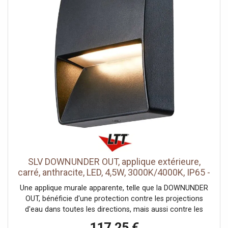
Variable: Oui, Technologie de variation de l’éclairage:
Variateur en fin de phase, Interrupteur CCT: Oui, Classe de
protection: I, Code IP: IP 54, Détecteur de mouvement:
infrarouge passif, Montage: En saillie, Détails de montage:
Plafond, Hauteur: 22.3 cm, Diamètre: 13.8 cm, Orientable
ou inclinable: Dispositif rotatif et pivotant, Plage
d’inclinaison verticale: 105 °, Plage de rotation horizontale:
340 °, Sortie lumineuse: direct, Distribution de l'intensité
lumineuse: rotosymétrique, Homogénéité chromatique: 6
SDCM, Durée de vie: 36000 h, Indice de résistance aux
chocs: IK02, Résistance aux chocs: 0.2 joule, Tension
nominale primaire: 220-240V ~50/60Hz, Courant / tension
secondaire: 350mA, Température ambiante: 25 °C, Poids
net: 1.29 kg, Valeur nominale de l'efficacité lumineuse:
68.97 lm/W, Consommation pondérée: 14.5 kWh/1.000h,
SLV DOWNUNDER OUT, applique extérieure,
Données LXXBXX: L70B50, Détecteur de mouvement:
carré, anthracite, LED, 4,5W, 3000K/4000K, IP65 -
infrarouge, Angle de rayonnement: 95 °
Luminaires encastrés (extérieur)
Une applique murale apparente, telle que la DOWNUNDER
OUT, bénéficie d'une protection contre les projections
d'eau dans toutes les directions, mais aussi contre les
dépôts de poussière. Sa classe de protection IP55 garantit
117,25 €