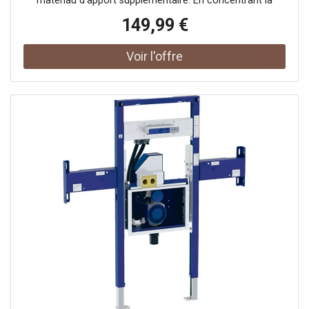
matériau d’apport supplémentaire. En concentrant la
chaleur exactement au bon endroit, on obtient une liaison
149,99 €
solide sans déformation de la pièce.Cette machine de
soudage par points HBM offre un fonctionnement stable
et puissant pour les réparations de carrosserie, les
structures légères et l’usinage général des métaux. Grâce
à sa conception compacte et à ses bras longs, vous
travaillez confortablement dans les zones difficiles
d’accès, tandis que les électrodes serrent fermement
pour obtenir une liaison propre. Les électrodes peuvent
également être remplacées pour un usage optimal. La
machine fournit des performances fiables sur la tôle fine
et est conçue pour un usage répété sans perte de
puissance. La manipulation reste simple : serrer,
positionner et souder se font en un seul mouvement
fluide, permettant un travail efficace avec très peu de
préparation.