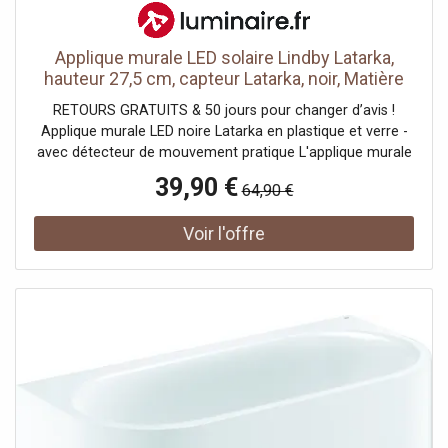
Applique murale LED solaire Lindby Latarka,
hauteur 27,5 cm, capteur Latarka, noir, Matière
Plastique, Moderne, Applique Murale Solaire
RETOURS GRATUITS & 50 jours pour changer d’avis !
Applique murale LED noire Latarka en plastique et verre -
avec détecteur de mouvement pratique L'applique murale
LED solaire Latarka est angulaire et noire. Elle est
39,90 €
64,90 €
fabriquée en plastique et en verre et possède un
détecteur de mouvement très pratique. Elle convient
parfaitement pour une terrasse. Latarka dispose de trois
modes dans lesquels elle peut éclairer. Mode 1 : la lumière
s'allume à une intensité moyenne la nuit et s'éteint le jour.
Mode 2 : la lumière s'allume 15 secondes après la
détection d'un mouvement et passe ensuite à une
luminosité moyenne. Mode 3 : la lumière s'allume pendant
15 secondes après la détection d'un mouvement et
s'éteint ensuite. Caractéristiques techniques - distance de
détection du capteur 6m - angle de détection du capteur
120° - hauteur d'installation optimale 1,5m - 2m - panneau
solaire monocristallin en silicone (13,6 cm x 13,6 cm x 0,2