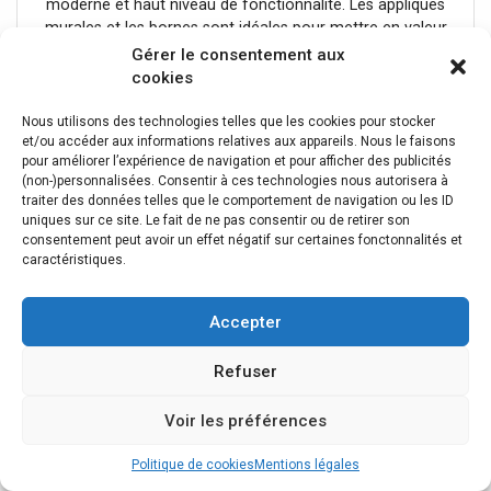
moderne et haut niveau de fonctionnalité. Les appliques
murales et les bornes sont idéales pour mettre en valeur
les façades et éclairer les allées. Grâce à leur revêtement
Gérer le consentement aux
156,63 €
résistant à l'air marin, une répartition de la lumière
cookies
conforme à la norme Dark Sky (ULOR (Upward Light
Output Ratio)Données techniques: Nom du produit: FLATT
Nous utilisons des technologies telles que les cookies pour stocker
II, Couleur: noir, Matière: aluminium, Puissance en watts:
et/ou accéder aux informations relatives aux appareils. Nous le faisons
pour améliorer l’expérience de navigation et pour afficher des publicités
9.5 W, Flux lumineux: 620 lm, Température de couleur:
(non-)personnalisées. Consentir à ces technologies nous autorisera à
2700 Kelvin, IRC: 80, Différentes sorties lumineuses: 2,
-23%
traiter des données telles que le comportement de navigation ou les ID
Variable: Oui, Technologie de variation de l’éclairage:
uniques sur ce site. Le fait de ne pas consentir ou de retirer son
Variateur en début de phase, Code IP: IP65, Montage: En
consentement peut avoir un effet négatif sur certaines fonctonnalités et
saillie, Détails de montage: Applique, Forme: carré, Largeur:
caractéristiques.
9.85 cm, Hauteur: 26 cm, Indice de résistance aux chocs:
IK03, Résistance aux chocs: 0.35 joule, Tension nominale
Accepter
primaire: 220-240V ~50/60 Hz, Courant / tension
secondaire: 240 mA, Température ambiante: -25 - 45 °C,
Refuser
Poids net: 1.1 kg, Consommation pondérée: 10
kWh/1.000h, Durée de vie: 50000 h, Nombre de luminaires
sur LS B16A: 210 St., Hauteur du courant d'appel: 4.1 A,
Voir les préférences
Durée du courant d'appel: 81 μs, Température sur le verre
(émission lumineuse): 59 °C, Classe de risque: 1
Politique de cookies
Mentions légales