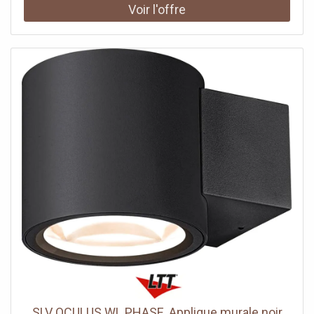
fonctionner au choix à 3000 K ou 4000 K. Des versions
recherchant des résultats impeccables.>
avec détecteur de mouvement sont également
disponibles.Données techniques: Nom du produit: ESKINA
SPOT, Couleur: anthracite, Matière: Aluminium, Puissance
en watts: 14.5 W, Lumineux/watt: 68.97 lm/W, Lumen: 1000
lm, Angle de rayonnement: 95 °, CRI: 80, Variable: Oui,
Technologie de variation de l’éclairage: Variateur en fin de
phase, Interrupteur CCT: Oui, Classe de protection: I, Code
IP: IP 65, Montage: En saillie, Détails de montage: Plafond,
Hauteur: 22.3 cm, Diamètre: 13.8 cm, Orientable ou
inclinable: Dispositif rotatif et pivotant, Plage d’inclinaison
verticale: 105 °, Plage de rotation horizontale: 340 °, Sortie
lumineuse: direct, Distribution de l'intensité lumineuse:
rotosymétrique, Homogénéité chromatique: 6 SDCM,
Durée de vie: 36000 h, Indice de résistance aux chocs:
IK02, Résistance aux chocs: 0.2 joule, Tension nominale
primaire: 220-240V ~50/60Hz, Courant / tension
secondaire: 350mA, Température ambiante: 25 °C, Poids
net: 1.25 kg, Valeur nominale de l'efficacité lumineuse:
68.97 lm/W, Consommation pondérée: 14.5 kWh/1.000h,
Données LXXBXX: L70B50, Angle de rayonnement: 95 °
SLV OCULUS WL PHASE, Applique murale noir