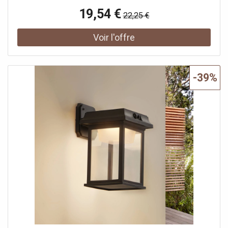
parfaitement dans la plaque de plâtre sans déchirer la
19,54 €
22,25 €
couche supérieure. Elles se positionnent légerement sous
la surface, garantissant ainsi une finition propre et
soignée, idéale pour les travaux professionnels de plaques
de plâtre. Grâce a leur conception optimisée, ces vis
assurent une installation rapide, précise et fiable, tout en
réduisant les risques d’endommagement du matériau.
-39%
Caractéristiques principales Vis en bande pour une pose
rapide et continue Pointe aiguisée pour une pénétration
facile et rapide Tete trompette pour un fraisage propre
dans le plâtre Fixation légerement sous la surface pour
une finition nette Disponibles en vrac ou en bande
Spécifications techniques Longueur 55 mm
Conditionnement Boîte >