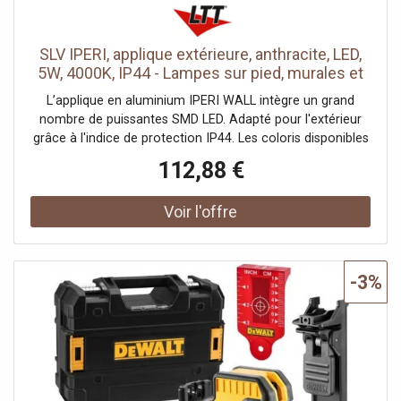
LXXBXX: L70B50
SLV IPERI, applique extérieure, anthracite, LED,
5W, 4000K, IP44 - Lampes sur pied, murales et
de plafond (extérieur)
L’applique en aluminium IPERI WALL intègre un grand
nombre de puissantes SMD LED. Adapté pour l'extérieur
grâce à l'indice de protection IP44. Les coloris disponibles
sont fournis avec une boîte de connexion pour un
112,88 €
montage simplifié. L’installation peut également être
complétée par les lampadaires correspondants de la
gamme. Ce luminaire comprend des modules à LED
intégrés.Données techniques: Nom du produit: IPERI,
Couleur: anthracite, Matière: Aluminium, Puissance en
watts: 4.5 W, Lumineux/watt: 88.89 lm/W, Lumen: 400 lm,
-3%
Température de couleur: 4000 Kelvin, CRI: 80, Classe de
protection: II, Code IP: IP 44, Montage: En saillie, Détails de
montage: Applique, Forme: rectangulaire, Largeur: 12.5
cm, Hauteur: 6.5 cm, Profondeur: 15 cm, Sortie lumineuse:
directement, Distribution de l'intensité lumineuse:
symétrique, Durée de vie: 25000 h, Tension nominale