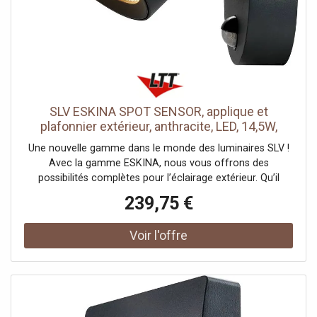
Valeur nominale de l'efficacité lumineuse: 67.06 lm/W,
Consommation pondérée: 8.5 kWh/1.000h, Données
LXXBXX: L70B50, Durée de vie: 25000 h, Hauteur du
courant d'appel: 2, Durée Courant d'appel: 50, Effet
stroboscopique (SVM): 0.03, Classe de risque: 1
SLV ESKINA SPOT SENSOR, applique et
plafonnier extérieur, anthracite, LED, 14,5W,
3000K/4000K - Lampes sur pied, murales et de
Une nouvelle gamme dans le monde des luminaires SLV !
plafond (extérieur)
Avec la gamme ESKINA, nous vous offrons des
possibilités complètes pour l’éclairage extérieur. Qu’il
s’agisse de lampadaires, d’appliques, de plafonniers ou de
239,75 €
spots sur tige. Vous trouverez le luminaire adapté à
chaque application. Tous les luminaires peuvent
fonctionner au choix à 3000 K ou 4000 K. Des versions
avec détecteur de mouvement sont également
disponibles.Données techniques: Nom du produit: ESKINA
SPOT SENSOR, Couleur: anthracite, Matière: Aluminium,
Puissance en watts: 14.5 W, Lumineux/watt: 68.97 lm/W,
Lumen: 1000 lm, Angle de rayonnement: 95 °, CRI: 80,