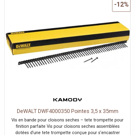
en bande Caractéristiques Additionnelles: • Pour la fixation
-12%
sur plaque de plâtre et métal (max. 0.88mm) • Pour la
fixation sur bois également • Filetage inversé • Phosphate
noir, pour une meilleure résistance a la corrosionIdéal
pour des installations faciles • Adapté pour DeWALT,
Powers, HILTI, Makita, Senco Spécifications techniques: •
Longueur du produit: 55 mm • Emballage: Box , Boîte
Photo d'illustration>
DeWALT DWF4000350 Pointes 3,5 x 35mm
Vis en bande pour cloisons seches – tete trompette pour
finition parfaite Vis pour cloisons seches assemblées
dotées d’une tete trompette conçue pour s’encastrer