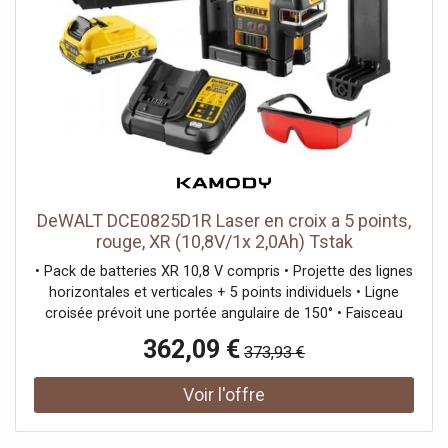
primaire: 220-240V ~50/60Hz, Température ambiante: 40
°C, Température ambiante: -25 - 40 °C, Poids net: 0.5 kg,
Valeur nominale de l'efficacité lumineuse: 88.89 lm/W,
Consommation pondérée: 4.5 kWh/1.000h, Données
LXXBXX: L70B50
DeWALT DCE0825D1R Laser en croix a 5 points,
rouge, XR (10,8V/1x 2,0Ah) Tstak
• Pack de batteries XR 10,8 V compris • Projette des lignes
horizontales et verticales + 5 points individuels • Ligne
croisée prévoit une portée angulaire de 150° • Faisceau
horizontal a l’arriere pour des mises a niveau
362,09 €
373,93 €
supplémentaires • Support magnétique intégré qui permet
au laser d'etre monté directement sur le rail métallique
pour assurer des projections précises tout autour • Mode
a impulsion pour une utilisation avec un détecteur jusqu’a
50m • Design durable et résistance a la poussiere et a