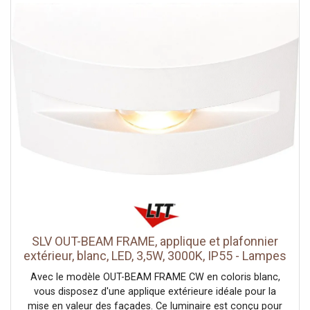
sur nos produits.Données techniques: Nom du produit:
DOWNUNDER OUT, Couleur: anthracite, Matière:
Aluminium, Puissance en watts: 4.3 W, Lumineux/watt:
34.88 lm/W, Lumen: 160 lm, CRI: 80, Interrupteur CCT: Oui,
Classe de protection: I, Code IP: IP 65, Montage: En saillie,
Détails de montage: Applique, Forme: rond, Profondeur:
4.4 cm, Diamètre: 14 cm, Sortie lumineuse: directement,
Distribution de l'intensité lumineuse: asymétrique,
Homogénéité chromatique: 3 SDCM, Durée de vie: 30000
h, Tension nominale primaire: 100-240V ~50/60Hz,
Courant / tension secondaire: 500mA, Température
ambiante: -20 - 40 °C, Poids net: 0.41 kg, Valeur nominale
de l'efficacité lumineuse: 34.88 lm/W, Consommation
pondérée: 4.3 kWh/1.000h, Données LXXBXX: L70B50
SLV OUT-BEAM FRAME, applique et plafonnier
extérieur, blanc, LED, 3,5W, 3000K, IP55 - Lampes
sur pied, murales et de plafond (extérieur)
Avec le modèle OUT-BEAM FRAME CW en coloris blanc,
vous disposez d'une applique extérieure idéale pour la
mise en valeur des façades. Ce luminaire est conçu pour