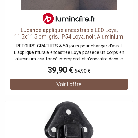
- Zone de détection de 3 à 5 mètres - Angle de détection
de 55 à 110° - 3 modes d'éclairage
Lucande applique encastrable LED Loya,
11,5x11,5 cm, gris, IP54 Loya, noir, Aluminium,
Moderne, Applique extérieure
RETOURS GRATUITS & 50 jours pour changer d’avis !
L'applique murale encastrée Loya possède un corps en
aluminium gris foncé intemporel et s'encastre dans le
mur, ce qui permet d'obtenir un diffuseur de lumière
39,90 €
64,90 €
discret. La lumière diffusée est agréable et non
éblouissante.