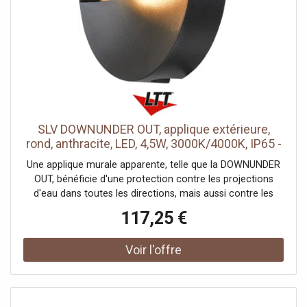
Profondeur d’encastrement: 10.7 cm, Indice de résistance
aux chocs: IK08, Résistance aux chocs: 5 joule, Tension
nominale primaire: 220-240V ~50/60 Hz, Courant /
tension secondaire: 500 mA, Température ambiante: -20 -
40 °C, Classe d'efficacité énergétique: C, Poids net: 1.24 kg,
Durée de vie: 50000 h, Nombre de luminaires sur LS B16A:
64 St., Hauteur du courant d'appel: 15 A, Durée du courant
d'appel: 200 µs, Température sur le verre (émission
lumineuse): 60 °C, Classe de risque: 1
SLV DOWNUNDER OUT, applique extérieure,
rond, anthracite, LED, 4,5W, 3000K/4000K, IP65 -
Luminaires encastrés (extérieur)
Une applique murale apparente, telle que la DOWNUNDER
OUT, bénéficie d'une protection contre les projections
d'eau dans toutes les directions, mais aussi contre les
dépôts de poussière. Sa classe de protection IP55 garantit
117,25 €
son bon fonctionnement dans les environnements
extérieurs. Chez SLV, nous travaillons d'arrache-pied pour
produire les meilleurs luminaires, avec un seul objectif:
votre satisfaction. C'est cette attitude et son exigence de
qualité et de design qui font notre succès depuis près de
40 ans. C'est pourquoi nous offrons une garantie de 5 ans