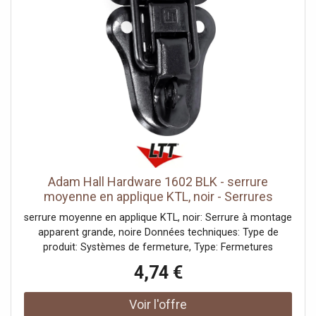
Adam Hall Hardware 1602 BLK - serrure
moyenne en applique KTL, noir - Serrures
serrure moyenne en applique KTL, noir: Serrure à montage
apparent grande, noire Données techniques: Type de
produit: Systèmes de fermeture, Type: Fermetures
grenouille, Matériau: Acier, Surface: galvanisé, Couleur:
4,74 €
noir, Ø trous de fixation: 4,9 mm, Verrouillable: avec
oeillets pour cadenas, Largeur: 50 mm, Hauteur (mm): 97
mm, Poids: 0,056 kg, Autres propriétés: Systèmes de