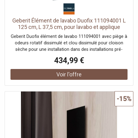
Geberit Élément de lavabo Duofix 111094001 L
125 cm, L 37,5 cm, pour lavabo et applique
murale ONE, partiellement haut
Geberit Duofix élément de lavabo 111094001 avec piège à
odeurs rotatif dissimulé et clou dissimulé pour cloison
sèche pour une installation dans des installations pré-
murales mi-hautes Murs d'installation Murs du système
434,99 €
Duofix convient pour une construction sans obstacle pour
UN Lavabos Lavabos et garnitures murales pour meubles
pour 1930 sol 1930 -20 cm Habillages d´interrupteurs
autoportant0 Habillages d´interrupteurs poudre Habillages
d´interrupteurs avec Habillages d´interrupteurs de 9 mm
pour la fixation dans une construction à ossature en bois
-15%
Repose-pieds galvanisés 1930 réglable de 1930 20 cm
avec résistance au glissement Plaques de pied rotatives
Profondeur de la semelle adaptée à une installation dans
les profilés en U UW50 Rails système UW75 et Duofix
Plaque de montage en contreplaqué collé étanche
réglable en hauteur et en profondeur Piège à odeurs