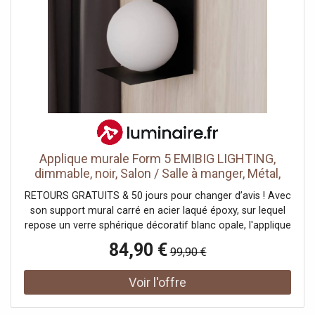
dissimulé avec ouverture de service Boîtier mural avec
pièce de raccordement en PE 50/56 mm Connexion d'eau
MasterFix et Mepla -Fix capable Boîtier UP pré-assemblé
pour UN mitigeur de lavabo Tuyaux de raccordement
entre le boîtier encastré et le support pour montage mural
pré-assemblé Unités d'arrêt intégrées dans le boîtier
encastré Connexion d'eau au boîtier encastré au dessous
de Boîtier de raccordement électrique dans un boîtier
encastré Contenu de la livraison: 2x consoles Protection
des bâtiments 2x tiges filetées M 10 Matériel de fixation
Applique murale Form 5 EMIBIG LIGHTING,
dimmable, noir, Salon / Salle à manger, Métal,
Moderne, Applique Murale
RETOURS GRATUITS & 50 jours pour changer d’avis ! Avec
son support mural carré en acier laqué époxy, sur lequel
repose un verre sphérique décoratif blanc opale, l'applique
Form 5 ressemble à un chandelier esthétique. La lumière
84,90 €
99,90 €
est diffusée tout autour de la pièce et éclaire
l'environnement en douceur.