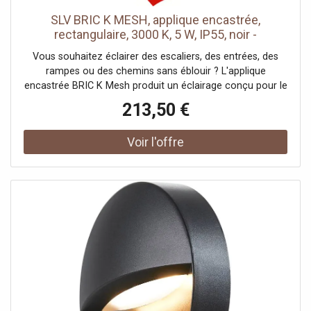
SLV BRIC K MESH, applique encastrée,
rectangulaire, 3000 K, 5 W, IP55, noir -
Luminaires encastrés (extérieur)
Vous souhaitez éclairer des escaliers, des entrées, des
rampes ou des chemins sans éblouir ? L'applique
encastrée BRIC K Mesh produit un éclairage conçu pour le
guidage. Avec une durée de vie de 50 000 heures et grâce
213,50 €
à son indice de protection IP65, elle est extrêmement
durable et résiste aux intempéries. Le corps de la lampe
restant entièrement encastré dans le mur grâce à un pot
d'encastrement, il n'y a aucun risque d'accident. Les
ouvertures sur le côté ou à l'arrière, généralement
fermées, garantissent la propreté du boîtier en cas
d'encastrement dans des murs en béton.Données
techniques: Nom du produit: BRICK, Couleur: acier
inoxydable, Matière: Acier inoxydable 304, Puissance en
watts: 5 W, Flux lumineux: 150 lm, Température de couleur:
3000 Kelvin, IRC: 80, Code IP: IP65, Montage:
Encastrement, Forme: rectangulaire, Longueur: 26 cm,
Largeur: 11 cm, Hauteur: 7.6 cm, Longueur
d'encastrement: 25.2 cm, Largeur d'encastrement: 7.5 cm,