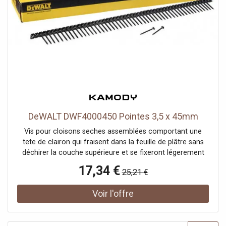
DeWALT DWF4000450 Pointes 3,5 x 45mm
Vis pour cloisons seches assemblées comportant une
tete de clairon qui fraisent dans la feuille de plâtre sans
déchirer la couche supérieure et se fixeront légerement
sous la surface pour une finition soignée. La surface
17,34 €
25,21 €
incurvée sous la tete forme doucement le matériau de
base sans l'écraser. Les vis sont regroupées en une bande,
spécialement conçue pour une installation facile et sans
bourrage. • Gamme de vis en bande • Pointes aiguisé pour
des installations faciles et rapides • Disponible en vrac et