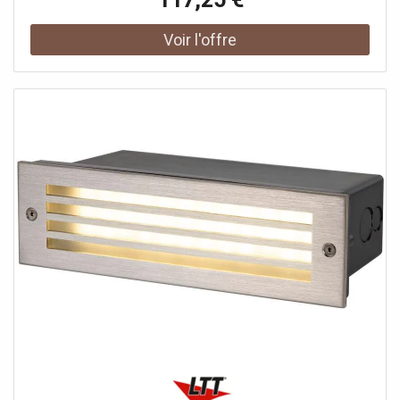
son bon fonctionnement dans les environnements
extérieurs. Depuis près de 40 ans, la marque SLV est
synonyme de solutions d'éclairage polyvalentes de qualité
impressionnante et d'un design créatif, le tout à des prix
raisonnables.Données techniques: Nom du produit:
DOWNUNDER OUT, Couleur: anthracite, Matière:
Aluminium, Puissance en watts: 4.3 W, Lumineux/watt:
34.88 lm/W, Lumen: 160 lm, CRI: 80, Interrupteur CCT: Oui,
Classe de protection: I, Code IP: IP 65, Montage: En saillie,
Détails de montage: Applique, Forme: rectangulaire,
Largeur: 13.2 cm, Hauteur: 13.2 cm, Profondeur: 3.7 cm,
Sortie lumineuse: directement, Distribution de l'intensité
lumineuse: asymétrique, Homogénéité chromatique: 3
SDCM, Durée de vie: 30000 h, Tension nominale primaire:
100-240V ~50/60Hz, Courant / tension secondaire:
500mA, Température ambiante: -20 - 40 °C, Poids net: 0.46
kg, Valeur nominale de l'efficacité lumineuse: 34.88 lm/W,
Consommation pondérée: 4.3 kWh/1.000h, Données
LXXBXX: L70B50