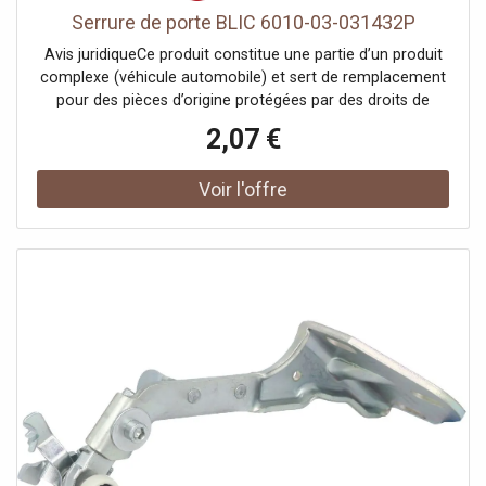
Serrure de porte BLIC 6010-03-031432P
Avis juridiqueCe produit constitue une partie d’un produit
complexe (véhicule automobile) et sert de remplacement
pour des pièces d’origine protégées par des droits de
propriété industrielle ou des modèles déposés. Le client
2,07 €
garantit et s’engage à ce que ni lui-même ni ses autres
clients ou partenaires contractuels n’utilisent les pièces
mentionnées à d’autres fins que exclusivement pour la
réparation du produit complexe, ni ne les emploient
autrement afin de restaurer son apparence originale.