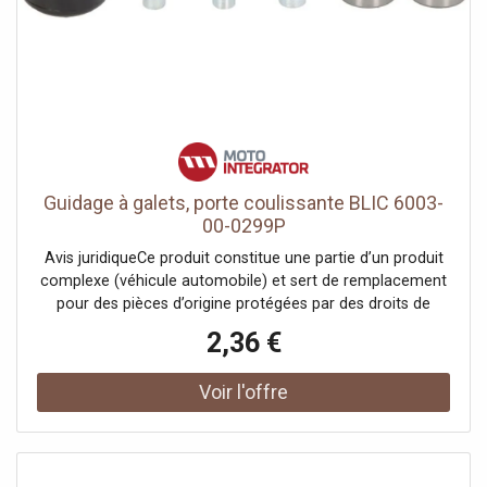
Guidage à galets, porte coulissante BLIC 6003-
00-0299P
Avis juridiqueCe produit constitue une partie d’un produit
complexe (véhicule automobile) et sert de remplacement
pour des pièces d’origine protégées par des droits de
propriété industrielle ou des modèles déposés. Le client
2,36 €
garantit et s’engage à ce que ni lui-même ni ses autres
clients ou partenaires contractuels n’utilisent les pièces
mentionnées à d’autres fins que exclusivement pour la
réparation du produit complexe, ni ne les emploient
autrement afin de restaurer son apparence originale.