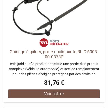
Guidage à galets, porte coulissante BLIC 6003-
00-0373P
Avis juridiqueCe produit constitue une partie d’un produit
complexe (véhicule automobile) et sert de remplacement
pour des pièces d’origine protégées par des droits de
propriété industrielle ou des modèles déposés. Le client
81,76 €
garantit et s’engage à ce que ni lui-même ni ses autres
clients ou partenaires contractuels n’utilisent les pièces
mentionnées à d’autres fins que exclusivement pour la
réparation du produit complexe, ni ne les emploient
autrement afin de restaurer son apparence originale.