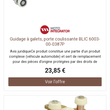
Guidage à galets, porte coulissante BLIC 6003-
00-0387P
Avis juridiqueCe produit constitue une partie d’un produit
complexe (véhicule automobile) et sert de remplacement
pour des pièces d’origine protégées par des droits de
propriété industrielle ou des modèles déposés. Le client
23,85 €
garantit et s’engage à ce que ni lui-même ni ses autres
clients ou partenaires contractuels n’utilisent les pièces
mentionnées à d’autres fins que exclusivement pour la
réparation du produit complexe, ni ne les emploient
autrement afin de restaurer son apparence originale.