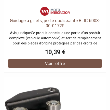
Guidage à galets, porte coulissante BLIC 6003-
00-0172P
Avis juridiqueCe produit constitue une partie d’un produit
complexe (véhicule automobile) et sert de remplacement
pour des pièces d’origine protégées par des droits de
propriété industrielle ou des modèles déposés. Le client
10,39 €
garantit et s’engage à ce que ni lui-même ni ses autres
clients ou partenaires contractuels n’utilisent les pièces
mentionnées à d’autres fins que exclusivement pour la
réparation du produit complexe, ni ne les emploient
autrement afin de restaurer son apparence originale.