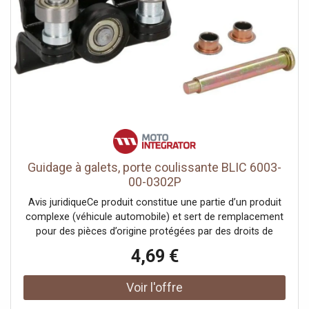
Guidage à galets, porte coulissante BLIC 6003-
00-0302P
Avis juridiqueCe produit constitue une partie d’un produit
complexe (véhicule automobile) et sert de remplacement
pour des pièces d’origine protégées par des droits de
propriété industrielle ou des modèles déposés. Le client
4,69 €
garantit et s’engage à ce que ni lui-même ni ses autres
clients ou partenaires contractuels n’utilisent les pièces
mentionnées à d’autres fins que exclusivement pour la
réparation du produit complexe, ni ne les emploient