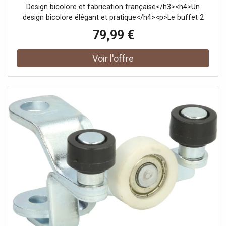
Design bicolore et fabrication française</h3><h4>Un
design bicolore élégant et pratique</h4><p>Le buffet 2
portes NANO, avec son coloris bicolore blanc et chêne
79,99 €
kronberg, s'intègre parfaitement dans un intérieur
moderne et épuré. Ce meuble est idéal pour ceux qui
recherchent un mobilier à la fois esthétique et
fonctionnel. Avec ses lignes pures et son design
intemporel, il répond aux besoins de rangement tout en
apportant une touche de style à votre chambre. Conçu
pour optimiser l'espace, ce buffet est parfait pour les
petits budgets qui souhaitent allier esthétisme et praticité.
</p><h4>Fonctionnalités et fabrication française</h4>
<p>Le buffet NANO est doté de deux portes coulissantes,
un choix judicieux pour un gain de place optimal. Derrière
ces portes se trouvent deux tablettes pratiques pour
organiser vos affaires et les garder à portée de main.
Fabriqué en France, ce meuble garantit une qualité de
fabrication supérieure. Sa structure en panneaux de
particules avec une finition papier décor imitation acacia
assure une robustesse et une durabilité appréciables. Les
poignées en plastique offrent une prise en main facile,