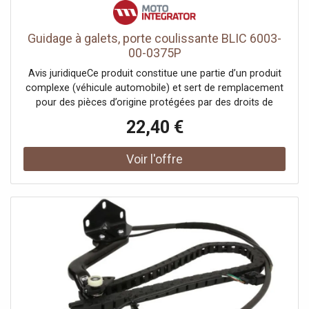
Guidage à galets, porte coulissante BLIC 6003-
00-0375P
Avis juridiqueCe produit constitue une partie d’un produit
complexe (véhicule automobile) et sert de remplacement
pour des pièces d’origine protégées par des droits de
propriété industrielle ou des modèles déposés. Le client
22,40 €
garantit et s’engage à ce que ni lui-même ni ses autres
clients ou partenaires contractuels n’utilisent les pièces
mentionnées à d’autres fins que exclusivement pour la
réparation du produit complexe, ni ne les emploient
autrement afin de restaurer son apparence originale.