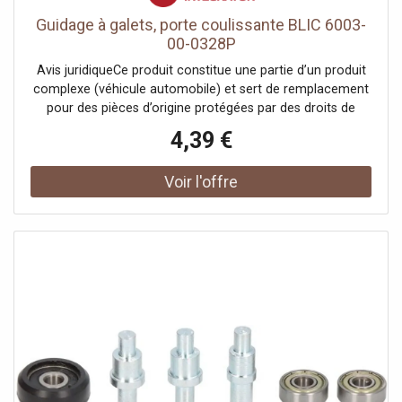
Guidage à galets, porte coulissante BLIC 6003-
00-0328P
Avis juridiqueCe produit constitue une partie d’un produit
complexe (véhicule automobile) et sert de remplacement
pour des pièces d’origine protégées par des droits de
propriété industrielle ou des modèles déposés. Le client
4,39 €
garantit et s’engage à ce que ni lui-même ni ses autres
clients ou partenaires contractuels n’utilisent les pièces
mentionnées à d’autres fins que exclusivement pour la
réparation du produit complexe, ni ne les emploient
autrement afin de restaurer son apparence originale.