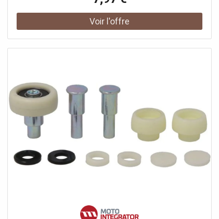
garantit et s’engage à ce que ni lui-même ni ses autres
clients ou partenaires contractuels n’utilisent les pièces
mentionnées à d’autres fins que exclusivement pour la
réparation du produit complexe, ni ne les emploient
autrement afin de restaurer son apparence originale.