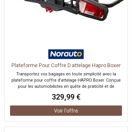
Plateforme Pour Coffre D attelage Hapro Boxer
Transportez vos bagages en toute simplicité avec la
plateforme pour coffre d’attelage HAPRO Boxer. Conçue
pour les automobilistes en quête de praticité et de
sécurité, cette plateforme pliable se fixe solidement à
329,99 €
votre attelage pour augmenter votre capacité de
chargement sans compromettre l'accès au coffre. Que
ce soit pour les vacances, les loisirs ou un week-end
prolongé, elle offre un espace fiable pour vos affaires
jusqu’à 60 kg.La plateforme , pour coffre d'attelage
HAPRO Boxer est équipée d’un système Premium-Grip