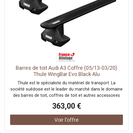
système intègre un limiteur de couple intelligent qui émet
un "clic" sonore dès que le serrage optimal est atteint,
éliminant tout risque d'erreur de montage. De plus, ce
coffre de toit est équipé d'une ouverture bilatérale
(gauche et droite) pour faciliter l'accès, associée à un
système de verrouillage centralisé à 3 points de
fermeture. Par mesure de sécurité maximale, la serrure
est dotée d'un détrompeur : c'est à dire qu'il est
physiquement impossible de retirer la clé tant que le
coffre n'est pas intégralement et...
Barres de toit Audi A3 Coffre (05/13-03/20)
Thule WingBar Evo Black Alu
Thule est le spécialiste du matériel de transport. La
société suédoise est le leader du marché dans le domaine
des barres de toit, coffres de toit et autres accessoires
pour systèmes de portage auto. France Attelage vous
363,00 €
offre une large gamme de la marque Thule et vous
propose les meilleurs prix tout au long de l'année.