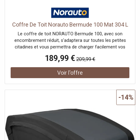
Coffre De Toit Norauto Bermude 100 Mat 304 L
Le coffre de toit NORAUTO Bermude 100, avec son
encombrement réduit, s'adaptera sur toutes les petites
citadines et vous permettra de charger facilement vos
bagages grâce à son ouverture latérale à droite. Le coffre
189,99 €
209,99 €
de toit NORAUTO 304L est d'une facilité d'installation
déconcertante. En effet, son système Master Fit vous
garantit l'installation du coffre sans l'aide d'aucun outil et
ce, en seulement quelques minutes. ,Aucun perçage n'est
à faire. Il vous suffira simplement d'enclencher le système
de fixation Master Fit destiné à relier les barres de toit à
-14%
votre coffre, de serrer en tournant la molette et de
bloquer en appuyant sur la partie bleue. Pour déverrouiller,
il suffit d'appuyer sur la partie bleue et tourner la molette
dans l'autre sens. Afin de vous garantir une faible
résistance au vent, les coffres de toit NORAUTO Bermude
ont été conçus pour épouser au mieux l'aérodynamisme
de votre voiture. Grâce à la partie inférieure du coffre de