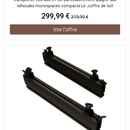
véhicules monospaces compacts.Le ,coffre de toit
NORAUTO ,est d' une facilité d'installation déconcertante.
299,99 €
319,99 €
En effet, son ,système Master Fit ,vous garantit
l'installation du coffre sans l'aide d'aucun outils et ce, en
seulement quelques minutes. ,Aucun perçage n'est à faire.
Il vous suffira simplement d'enclencher le système de
fixation Master Fit destiné à relier les ,barres de toit ,à
votre coffre, de serrer en tournant la molette et de
bloquer en appuyant sur la partie bleue. Pour déverrouiller,
il suffit d'appuyer sur la partie bleue et tourner la molette
dans l'autre sens. ,Afin de vous garantir une ,faible
résistance au vent, les ,coffres de toit NORAUTO
BERMUDE ,ont été conçus pour épouser au mieux
l'aérodynamisme de votre voiture. Grâce à la partie
inférieure du coffre de toit découpée, vous aurez
l'assurance d'une meilleure adhérence et ajustement sur
vos barres de toit. ,De plus, le ,coffre de toit BERMUDE
421L ,dispose d' une ,serrure centralisée et sécurisée 2
points ,assurant ainsi une fermeture simple et optimale.
Vous ne pourrez donc enlever la clé du coffre que
lorsqu'il est correctement fermé. Il n'y a ainsi aucun risque