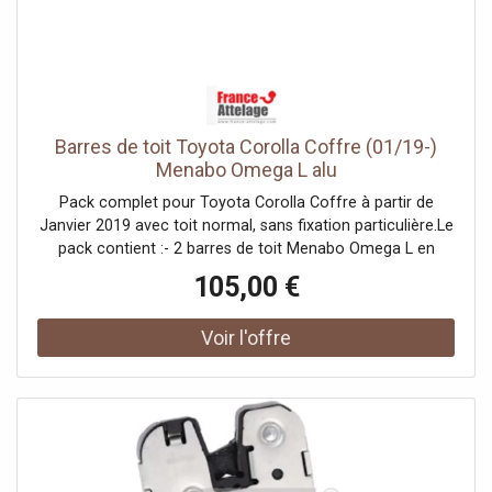
Barres de toit Toyota Corolla Coffre (01/19-)
Menabo Omega L alu
Pack complet pour Toyota Corolla Coffre à partir de
Janvier 2019 avec toit normal, sans fixation particulière.Le
pack contient :- 2 barres de toit Menabo Omega L en
aluminium de 130 cm ;- 4 pieds de toit ;- le kit de
105,00 €
fixation DLKIT19G permettant l'installation du matériel.Toit
normal :Le toit est "nu", c'est-à-dire qu'il ne contient pas
de point d'ancrage en particulier : aucune barre
longitudinale, aucun point de fixation... Un kit de fixation
faisant la jonction entre les pieds et le toit vient se fixer à
l'intérieur du montant de porte.Exemple de toit normal
(sans fixation particulière) :