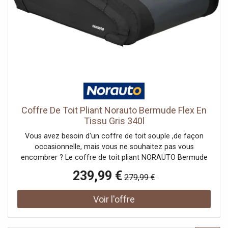
toit découpée, vous aurez l'assurance d'une meilleure
adhérence et ajustement sur vos barres de toit. ,De plus, le
coffre de toit Bermude 100 dispose d'une serrure
sécurisée vous autorisant à enlever la clé du coffre que
lorsqu'il est correctement fermé. Il n'y a ainsi aucun risque
d'ouverture intempestive ou d'enfermer les clés dans le
coffre ! Le compas dynamique vous facilitera l'ouverture
et la fermeture du coffre, et le maintiendra ouvert lors du
chargement.Important : pour installer votre coffre de toit,
votre véhicule doit être équipé de barres de toit
Coffre De Toit Pliant Norauto Bermude Flex En
adaptées.Si vous ne disposez pas de barres de toit, vous
Tissu Gris 340l
pouvez en acheter en cliquant ici.
Vous avez besoin d'un coffre de toit souple ,de façon
occasionnelle, mais vous ne souhaitez pas vous
encombrer ? Le coffre de toit pliant NORAUTO Bermude
est la solution qu'il vous faut !Grâce à sa structure pliante,
239,99 €
279,99 €
vous pourrez le ranger sans trop d'encombrement. Ses
dimensions plié ,(129 x 45 x 13 cm) vous permettent de le
stocker facilement.Ne faites pas de compromis sur la
sécurité ! Le textile du ,coffre de toit NORAUTO Bermude
est à la fois résistant et étanche. Il dispose d'un antivol