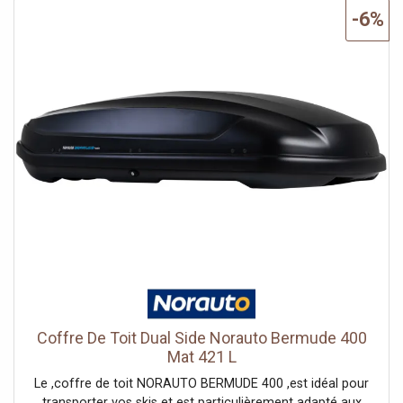
intégré (avec 2 clefs fournies) et de portes semi-
-6%
rigides.Les vacances sont terminées ? Rangez votre
coffre de toit dans son sac de transport fourni. Vous
pouvez aussi choisir de le laisser sur votre véhicule en
position aplatie.Vous recherchez une solution facile à
installer ? Ce coffre de toit de 340L peut être monté sur
tout type de barres (acier ou aluminium), rapidement et
sans effort. Une fois positionné, vous pourrez y accéder
de chaque côté du véhicule, grâce à son ouverture
bilatérale.Au plus près de vos usages, ce coffre de toit a
été conçu en collaboration avec un groupe de clients.
Cela nous permet de garantir des fonctionnalités et un
design adapté aux attentes des utilisateurs de coffres de
toit. ,Important : vérifiez que votre véhicule est équipé de
barres de toit adaptées. Si ce n'est pas le cas, vous ne
pourrez pas installer le coffre de toit pliable NORAUTO
Bermude. Vous pouvez acheter vos barres de toit
directement chez Norauto !
Coffre De Toit Dual Side Norauto Bermude 400
Mat 421 L
Le ,coffre de toit NORAUTO BERMUDE 400 ,est idéal pour
transporter vos skis et est particulièrement adapté aux