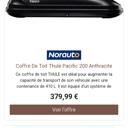
Coffre De Toit Thule Pacific 200 Anthracite
Ce coffre de toit THULE est idéal pour augmenter la
capacité de transport de son véhicule avec une
contenance de 410 L. Il est équipé d'un système de
fixation rapide Fast-Grip pour une intallation rapide et sûre
379,99 €
d'une seule main. Son système de verrouillage central
garantit une sécurité maximale. La clé Thule Comfort peut
être retirée uniquement si tous les points de fermeture
sont bien verrouillés.La position avancée du coffre de toit
permet un accès optimal au coffre de la voiture.