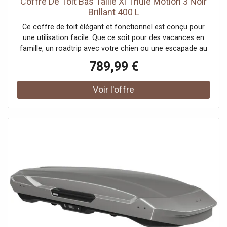
Coffre De Toit Bas Taille Xl Thule Motion 3 Noir
Brillant 400 L
Ce coffre de toit élégant et fonctionnel est conçu pour
une utilisation facile. Que ce soit pour des vacances en
famille, un roadtrip avec votre chien ou une escapade au
ski, le Thule Motion 3 offre un équilibre parfait entre
789,99 €
espace, performance et élégance.Le Thule Motion 3
améliore l'efficacité énergétique grâce à son design
aérodynamique optimisé et une gamme de tailles
étendues, incluant de nouvelles options profil abaissé. Il
offre également une capacité de stockage maximale.
Partez sans soucis avec ce coffre de toit facile à monter
et simple à utiliser, accompagné d'une gamme
d'accessoires innovants.Découvrez l'alliance idéale entre
design et fonctionnalité avec le Thule Motion 3. Ce coffre
de toit moderne combine un design contemporain et une
grande praticité, rendant votre expérience plus simple. En
plus de son apparence élégante et actuelle qui valorise
votre véhicule, il propose des fonctionnalités améliorées,
comme un mécanisme de verrouillage intuitif et une
ouverture bilatérale, actionnable d'une seule main, pour