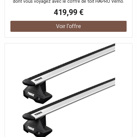
dont vous voyagez avec le coffre de toit HAPRO Verno.
Lauréat du prestigieux Red Dot Design Award 2026 pour
419,99 €
son esthétique distinctive et ses fonctionnalités avancées,
ce coffre de toit premium est fabriqué aux Pays-Bas à
partir de 90 % de matériaux recyclés.En privilégiant des
composants sourcés exclusivement en Europe, la marque
garantit des circuits courts à faible impact
environnemental tout en assurant un contrôle total de la
qualité. Pensé pour durer et lutter contre l'obsolescence,
le coffre de toit HAPRO Verno bénéficie d'une conception
modulaire qui facilite la maintenance et s'accompagne
d'une promesse : le fabricant s'engage à rendre toutes les
pièces détachées disponibles pendant au moins 25 ans.En
choisissant ce modèle, vous investissez dans un
équipement durable, respectueux de la planète et
parfaitement adapté aux exigences d'aujourd'hui et de
demain.Le premier coffre de toit emboîtableLa vraie
innovation de ce coffre de toit HAPRO Verno réside dans
sa conception révolutionnaire qui, contrairement aux
coffres de toit classiques, le rend entièrement modulable.
Résultat ? Moins d'encombrement de stockage à la
maison.Sans aucun outil, le couvercle se dissocie de sa