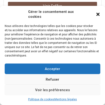
utilisation fréquente, été comme hiver. La ,finition
AeroSkin, à l’aspect texturé, offre une ,excellente
résistance à l’usure ,et garantit une durabilité
Gérer le consentement aux
accrue.Son ,profil aérodynamique ,limite les nuisances
cookies
sonores et la résistance à l’air lors de vos trajets. L’accès
à vos affaires est simplifié grâce au ,système d’ouverture
Nous utilisons des technologies telles que les cookies pour stocker
et/ou accéder aux informations relatives aux appareils. Nous le faisons
DualSide, permettant d’ouvrir le coffre par les deux côtés
pour améliorer l’expérience de navigation et pour afficher des publicités
du véhicule.L’installation ne pourrait être plus simple :
(non-)personnalisées. Consentir à ces technologies nous autorisera à
le ,mécanisme PowerClick ,facilite le montage en un tour
traiter des données telles que le comportement de navigation ou les ID
de main. Un clic sonore vous assure que l’ensemble est
uniques sur ce site. Le fait de ne pas consentir ou de retirer son
solidement fixé.Pour ,sécuriser vos effets personnels,
consentement peut avoir un effet négatif sur certaines fonctonnalités et
le ,système SlideLock ,verrouille automatiquement le
caractéristiques.
couvercle et confirme sa bonne fermeture.Le ,modèle
Force 3 XXL de THULE ,a été soumis à des tests rigoureux,
Accepter
dépassant les exigences de sécurité standard pour vous
garantir un transport fiable de vos affaires.Sa ,taille
Refuser
XXL ,vous permettra d'emmener tout ce dont vous avez
besoin pour vos vacances en famille !
Voir les préférences
Politique de cookies
Mentions légales