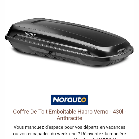
pour une fixation rapide et sécurisée, ainsi qu’un système
de verrouillage pour plus de sérénité. Son design pliable
vous permet de la ranger facilement dans votre garage ou
votre coffre lorsque vous ne l’utilisez pas. Grâce à sa
fonction basculante, vous accédez au coffre de votre
voiture même lorsque la plateforme est chargée.Ce qu’il
faut retenir :Charge maximale : 60 kgDimensions pliée :
1020 x 820 x 235 mmDimensions dépliée : 1085 x 760 x
235 mmPoids : 16,5 kgSystème de fixation verrouillable
Premium-GripFonction basculante à 76°Prise 13 broches
+ adaptateur 7 broches inclusFeux de recul et de
brouillard, éclairage de plaqueGarantie constructeur de 3
ans
Coffre De Toit Emboîtable Hapro Verno - 430l -
Anthracite
Vous manquez d'espace pour vos départs en vacances
ou vos escapades du week-end ? Réinventez la manière