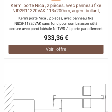
Kermi porte Nica , 2 pièces, avec panneau fixe
NID2R11320VAK 113x200cm, argent brillant,
verre de sécurité trempé, à droite, sur la zone
Kermi porte Nica , 2 pièces, avec panneau fixe
de douche
NID2R11320VAK sans fond pour combinaison côté
serrure avec paroi latérale NI TWR / L porte partiellement
encadrée avec un segment de porte coulissante
933,36 €
ouverture d'un côté avec un champ fixe Vitrage avec
verre de sécurité trempé 6 mm selon DIN EN 12150 en
option avec revêtement facile d'entretien Profils en
aluminium anodisé Poignées métalliques Possibilité de
réglage côté champ fixe dans le profilé mural 25 mm
Segment de porte coulissante avec fonction d'ouverture
et de fermeture en douceur peut être pivoté vers
l'intérieur pour le Reinigung rouleaux de roulement à billes
joint en bande continue et profils d'étanchéité bande
d'étanchéité horizontale avec effet de rebond de l'eau
avec seuil (hauteur 6 mm) ou peut être installé sans seuil
(sans plancher) En raison de la conception, une
étanchéité absolue ne peut pas être obtenue avec NICA
avec matériel de fixation testé selon DIN EN 14428 (CE) et