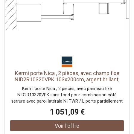
(sans plancher) En raison de la conception, une
étanchéité absolue ne peut pas être obtenue avec NICA
avec matériel de fixation testé selon DIN EN 14428 (CE) et
PPP 53005 (TÜV / GS)
Kermi porte Nica , 2 pièces, avec champ fixe
NID2R10320VPK 103x200cm, argent brillant,
verre de sécurité trempé transparent, à droite,
Kermi porte Nica , 2 pièces, avec panneau fixe
sur la zone de douche
NID2R10320VPK sans fond pour combinaison côté
serrure avec paroi latérale NI TWR / L porte partiellement
encadrée avec un segment de porte coulissante
1 051,09 €
ouverture d'un côté avec un champ fixe Vitrage avec
verre de sécurité trempé 6 mm selon DIN EN 12150 en
option avec revêtement facile d'entretien Profils en
aluminium anodisé Poignées métalliques Possibilité de