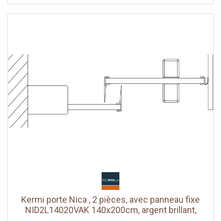
réglage côté champ fixe dans le profilé mural 25 mm
Segment de porte coulissante avec fonction d'ouverture
et de fermeture en douceur peut être pivoté vers
l'intérieur pour le Reinigung rouleaux de roulement à billes
joint en bande continue et profils d'étanchéité bande
d'étanchéité horizontale avec effet de rebond de l'eau
avec seuil (hauteur 6 mm) ou peut être installé sans seuil
(sans plancher) En raison de la conception, une
étanchéité absolue ne peut pas être obtenue avec NICA
avec matériel de fixation testé selon DIN EN 14428 (CE) et
PPP 53005 (TÜV / GS)
Kermi porte Nica , 2 pièces, avec panneau fixe
NID2L14020VAK 140x200cm, argent brillant,
verre de sécurité trempé, gauche, sur receveur