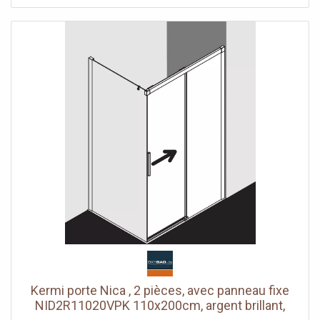
réglage côté champ fixe dans le profilé mural 25 mm
Segment de porte coulissante avec fonction d'ouverture
et de fermeture en douceur peut être pivoté vers
l'intérieur pour le Reinigung rouleaux de roulement à billes
joint en bande continue et profils d'étanchéité bande
d'étanchéité horizontale avec effet de rebond de l'eau
avec seuil (hauteur 6 mm) ou peut être installé sans seuil
(sans plancher) En raison de la conception, une
étanchéité absolue ne peut pas être obtenue avec NICA
avec matériel de fixation testé selon DIN EN 14428 (CE) et
PPP 53005 (TÜV / GS)
Kermi porte Nica , 2 pièces, avec panneau fixe
NID2R11020VPK 110x200cm, argent brillant,