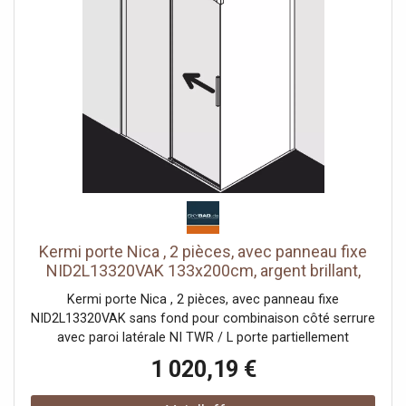
avec seuil (hauteur 6 mm) ou peut être installé sans seuil
(sans plancher) En raison de la conception, une
étanchéité absolue ne peut pas être obtenue avec NICA
avec matériel de fixation testé selon DIN EN 14428 (CE) et
PPP 53005 (TÜV / GS)
Kermi porte Nica , 2 pièces, avec panneau fixe
NID2L13320VAK 133x200cm, argent brillant,
verre de sécurité trempé, gauche, sur la douche
Kermi porte Nica , 2 pièces, avec panneau fixe
NID2L13320VAK sans fond pour combinaison côté serrure
avec paroi latérale NI TWR / L porte partiellement
encadrée avec un segment de porte coulissante
1 020,19 €
ouverture d'un côté avec un champ fixe Vitrage avec
verre de sécurité trempé 6 mm selon DIN EN 12150 en