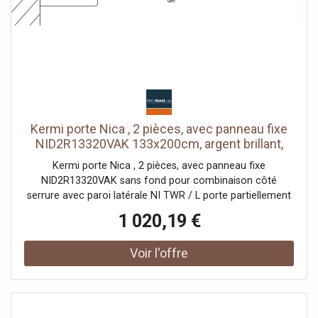
PPP 53005 (TÜV / GS)
Kermi porte Nica , 2 pièces, avec panneau fixe
NID2R13320VAK 133x200cm, argent brillant,
verre de sécurité trempé, à droite, sur la zone
Kermi porte Nica , 2 pièces, avec panneau fixe
de douche
NID2R13320VAK sans fond pour combinaison côté
serrure avec paroi latérale NI TWR / L porte partiellement
encadrée avec un segment de porte coulissante
1 020,19 €
ouverture d'un côté avec un champ fixe Vitrage avec
verre de sécurité trempé 6 mm selon DIN EN 12150 en
option avec revêtement facile d'entretien Profils en
aluminium anodisé Poignées métalliques Possibilité de
réglage côté champ fixe dans le profilé mural 25 mm
Segment de porte coulissante avec fonction d'ouverture
et de fermeture en douceur peut être pivoté vers