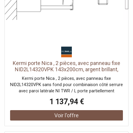
avec matériel de fixation testé selon DIN EN 14428 (CE) et
PPP 53005 (TÜV / GS)
Kermi porte Nica , 2 pièces, avec panneau fixe
NID2L14320VPK 143x200cm, argent brillant,
verre de sécurité trempé clair, gauche, sur la
Kermi porte Nica , 2 pièces, avec panneau fixe
zone de douche
NID2L14320VPK sans fond pour combinaison côté serrure
avec paroi latérale NI TWR / L porte partiellement
encadrée avec un segment de porte coulissante
1 137,94 €
ouverture d'un côté avec un champ fixe Vitrage avec
verre de sécurité trempé 6 mm selon DIN EN 12150 en
option avec revêtement facile d'entretien Profils en
aluminium anodisé Poignées métalliques Possibilité de
réglage côté champ fixe dans le profilé mural 25 mm