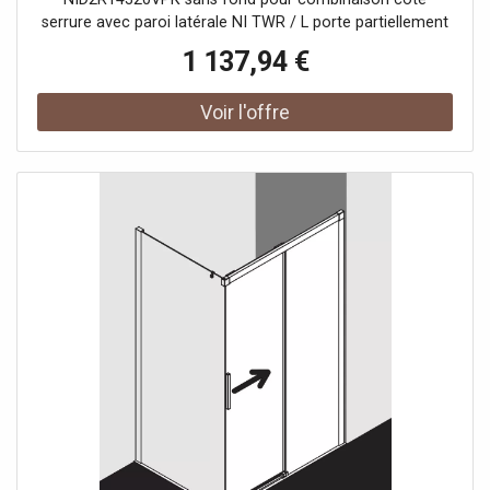
serrure avec paroi latérale NI TWR / L porte partiellement
encadrée avec un segment de porte coulissante
1 137,94 €
ouverture d'un côté avec un champ fixe Vitrage avec
verre de sécurité trempé 6 mm selon DIN EN 12150 en
option avec revêtement facile d'entretien Profils en
aluminium anodisé Poignées métalliques Possibilité de
réglage côté champ fixe dans le profilé mural 25 mm
Segment de porte coulissante avec fonction d'ouverture
et de fermeture en douceur peut être pivoté vers
l'intérieur pour le Reinigung rouleaux de roulement à billes
joint en bande continue et profils d'étanchéité bande
d'étanchéité horizontale avec effet de rebond de l'eau
avec seuil (hauteur 6 mm) ou peut être installé sans seuil
(sans plancher) En raison de la conception, une
étanchéité absolue ne peut pas être obtenue avec NICA
avec matériel de fixation testé selon DIN EN 14428 (CE) et
PPP 53005 (TÜV / GS)