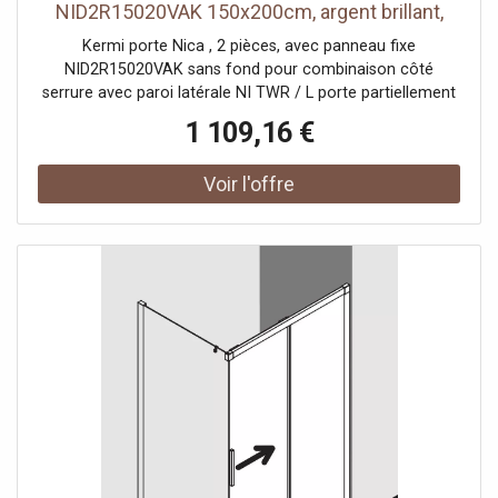
NID2R15020VAK 150x200cm, argent brillant,
verre de sécurité trempé, à droite, sur receveur
Kermi porte Nica , 2 pièces, avec panneau fixe
de douche
NID2R15020VAK sans fond pour combinaison côté
serrure avec paroi latérale NI TWR / L porte partiellement
encadrée avec un segment de porte coulissante
1 109,16 €
ouverture d'un côté avec un champ fixe Vitrage avec
verre de sécurité trempé 6 mm selon DIN EN 12150 en
option avec revêtement facile d'entretien Profils en
aluminium anodisé Poignées métalliques Possibilité de
réglage côté champ fixe dans le profilé mural 25 mm
Segment de porte coulissante avec fonction d'ouverture
et de fermeture en douceur peut être pivoté vers
l'intérieur pour le Reinigung rouleaux de roulement à billes
joint en bande continue et profils d'étanchéité bande
d'étanchéité horizontale avec effet de rebond de l'eau
avec seuil (hauteur 6 mm) ou peut être installé sans seuil
(sans plancher) En raison de la conception, une
étanchéité absolue ne peut pas être obtenue avec NICA
avec matériel de fixation testé selon DIN EN 14428 (CE) et
PPP 53005 (TÜV / GS)