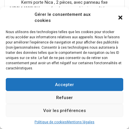
Kermi porte Nica , 2 pièces, avec panneau fixe
de douche
NID2L14020VAK sans fond pour combinaison côté serrure
Gérer le consentement aux
avec paroi latérale NI TWR / L porte partiellement
cookies
encadrée avec un segment de porte coulissante
967,24 €
ouverture d'un côté avec un champ fixe Vitrage avec
Nous utilisons des technologies telles que les cookies pour stocker
verre de sécurité trempé 6 mm selon DIN EN 12150 en
et/ou accéder aux informations relatives aux appareils. Nous le faisons
option avec revêtement facile d'entretien Profils en
pour améliorer l’expérience de navigation et pour afficher des publicités
aluminium anodisé Poignées métalliques Possibilité de
(non-)personnalisées. Consentir à ces technologies nous autorisera à
réglage côté champ fixe dans le profilé mural 25 mm
traiter des données telles que le comportement de navigation ou les ID
Segment de porte coulissante avec fonction d'ouverture
uniques sur ce site. Le fait de ne pas consentir ou de retirer son
et de fermeture en douceur peut être pivoté vers
consentement peut avoir un effet négatif sur certaines fonctonnalités et
caractéristiques.
l'intérieur pour le Reinigung rouleaux de roulement à billes
joint en bande continue et profils d'étanchéité bande
d'étanchéité horizontale avec effet de rebond de l'eau
Accepter
avec seuil (hauteur 6 mm) ou peut être installé sans seuil
(sans plancher) En raison de la conception, une
Refuser
étanchéité absolue ne peut pas être obtenue avec NICA
avec matériel de fixation testé selon DIN EN 14428 (CE) et
Voir les préférences
PPP 53005 (TÜV / GS)
Politique de cookies
Mentions légales