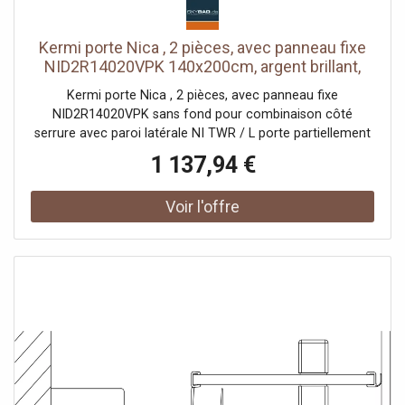
Kermi porte Nica , 2 pièces, avec panneau fixe
NID2R14020VPK 140x200cm, argent brillant,
verre de sécurité trempé clair, à droite, sur
Kermi porte Nica , 2 pièces, avec panneau fixe
receveur de douche
NID2R14020VPK sans fond pour combinaison côté
serrure avec paroi latérale NI TWR / L porte partiellement
encadrée avec un segment de porte coulissante
1 137,94 €
ouverture d'un côté avec un champ fixe Vitrage avec
verre de sécurité trempé 6 mm selon DIN EN 12150 en
option avec revêtement facile d'entretien Profils en
aluminium anodisé Poignées métalliques Possibilité de
réglage côté champ fixe dans le profilé mural 25 mm
Segment de porte coulissante avec fonction d'ouverture
et de fermeture en douceur peut être pivoté vers
l'intérieur pour le Reinigung rouleaux de roulement à billes
joint en bande continue et profils d'étanchéité bande
d'étanchéité horizontale avec effet de rebond de l'eau
avec seuil (hauteur 6 mm) ou peut être installé sans seuil
(sans plancher) En raison de la conception, une
étanchéité absolue ne peut pas être obtenue avec NICA