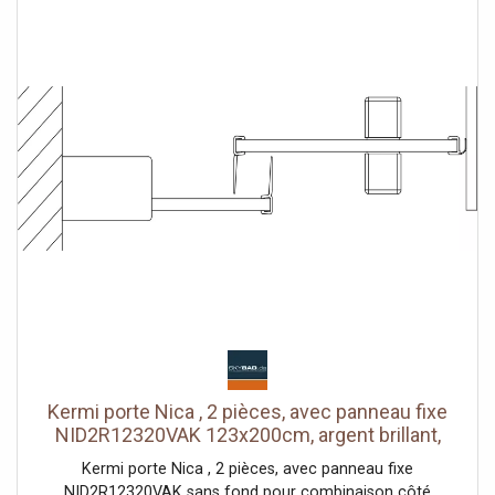
Segment de porte coulissante avec fonction d'ouverture
et de fermeture en douceur peut être pivoté vers
l'intérieur pour le Reinigung rouleaux de roulement à billes
joint en bande continue et profils d'étanchéité bande
d'étanchéité horizontale avec effet de rebond de l'eau
avec seuil (hauteur 6 mm) ou peut être installé sans seuil
(sans plancher) En raison de la conception, une
étanchéité absolue ne peut pas être obtenue avec NICA
avec matériel de fixation testé selon DIN EN 14428 (CE) et
PPP 53005 (TÜV / GS)
Kermi porte Nica , 2 pièces, avec panneau fixe
NID2R12320VAK 123x200cm, argent brillant,
verre de sécurité trempé, à droite, sur la douche
Kermi porte Nica , 2 pièces, avec panneau fixe
NID2R12320VAK sans fond pour combinaison côté