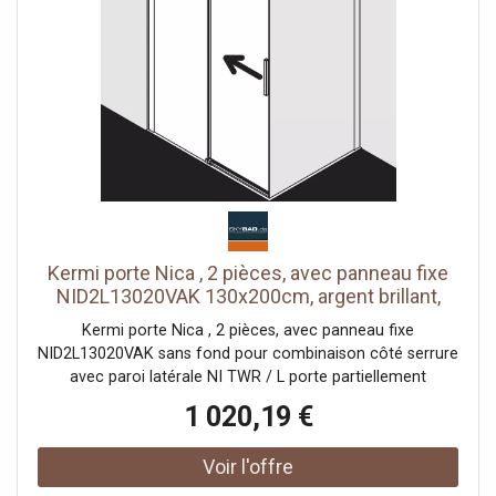
(sans plancher) En raison de la conception, une
étanchéité absolue ne peut pas être obtenue avec NICA
avec matériel de fixation testé selon DIN EN 14428 (CE) et
PPP 53005 (TÜV / GS)
Kermi porte Nica , 2 pièces, avec panneau fixe
NID2L13020VAK 130x200cm, argent brillant,
verre de sécurité trempé, gauche, sur receveur
Kermi porte Nica , 2 pièces, avec panneau fixe
de douche
NID2L13020VAK sans fond pour combinaison côté serrure
avec paroi latérale NI TWR / L porte partiellement
encadrée avec un segment de porte coulissante
1 020,19 €
ouverture d'un côté avec un champ fixe Vitrage avec
verre de sécurité trempé 6 mm selon DIN EN 12150 en
option avec revêtement facile d'entretien Profils en
aluminium anodisé Poignées métalliques Possibilité de