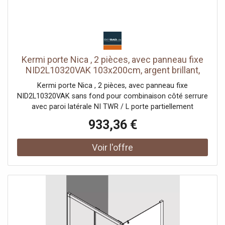
Kermi porte Nica , 2 pièces, avec panneau fixe
NID2L10320VAK 103x200cm, argent brillant,
verre de sécurité trempé, gauche, sur la douche
Kermi porte Nica , 2 pièces, avec panneau fixe
NID2L10320VAK sans fond pour combinaison côté serrure
avec paroi latérale NI TWR / L porte partiellement
encadrée avec un segment de porte coulissante
933,36 €
ouverture d'un côté avec un champ fixe Vitrage avec
verre de sécurité trempé 6 mm selon DIN EN 12150 en
option avec revêtement facile d'entretien Profils en
aluminium anodisé Poignées métalliques Possibilité de
réglage côté champ fixe dans le profilé mural 25 mm
Segment de porte coulissante avec fonction d'ouverture
et de fermeture en douceur peut être pivoté vers
l'intérieur pour le Reinigung rouleaux de roulement à billes
joint en bande continue et profils d'étanchéité bande
d'étanchéité horizontale avec effet de rebond de l'eau