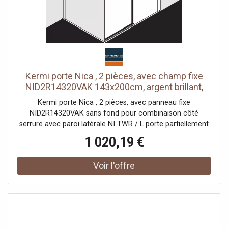
Kermi porte Nica , 2 pièces, avec champ fixe
NID2R14320VAK 143x200cm, argent brillant,
verre de sécurité trempé, à droite, sur la zone
Kermi porte Nica , 2 pièces, avec panneau fixe
de douche
NID2R14320VAK sans fond pour combinaison côté
serrure avec paroi latérale NI TWR / L porte partiellement
encadrée avec un segment de porte coulissante
1 020,19 €
ouverture d'un côté avec un champ fixe Vitrage avec
verre de sécurité trempé 6 mm selon DIN EN 12150 en
option avec revêtement facile d'entretien Profils en
aluminium anodisé Poignées métalliques Possibilité de
réglage côté champ fixe dans le profilé mural 25 mm
Segment de porte coulissante avec fonction d'ouverture
et de fermeture en douceur peut être pivoté vers
l'intérieur pour le Reinigung rouleaux de roulement à billes