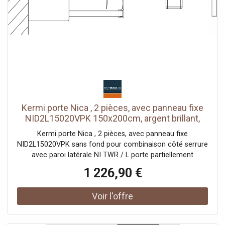
Kermi porte Nica , 2 pièces, avec panneau fixe
NID2L15020VPK 150x200cm, argent brillant,
verre de sécurité trempé clair, gauche, sur
Kermi porte Nica , 2 pièces, avec panneau fixe
receveur de douche
NID2L15020VPK sans fond pour combinaison côté serrure
avec paroi latérale NI TWR / L porte partiellement
encadrée avec un segment de porte coulissante
1 226,90 €
ouverture d'un côté avec un champ fixe Vitrage avec
verre de sécurité trempé 6 mm selon DIN EN 12150 en
option avec revêtement facile d'entretien Profils en
aluminium anodisé Poignées métalliques Possibilité de
réglage côté champ fixe dans le profilé mural 25 mm