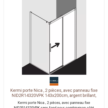
Segment de porte coulissante avec fonction d'ouverture
et de fermeture en douceur peut être pivoté vers
l'intérieur pour le Reinigung rouleaux de roulement à billes
joint en bande continue et profils d'étanchéité bande
d'étanchéité horizontale avec effet de rebond de l'eau
avec seuil (hauteur 6 mm) ou peut être installé sans seuil
(sans plancher) En raison de la conception, une
étanchéité absolue ne peut pas être obtenue avec NICA
avec matériel de fixation testé selon DIN EN 14428 (CE) et
PPP 53005 (TÜV / GS)
Kermi porte Nica , 2 pièces, avec panneau fixe
NID2R14320VPK 143x200cm, argent brillant,
verre de sécurité trempé clair, à droite, sur la
Kermi porte Nica , 2 pièces, avec panneau fixe
zone de douche
NID2R14320VPK sans fond pour combinaison côté