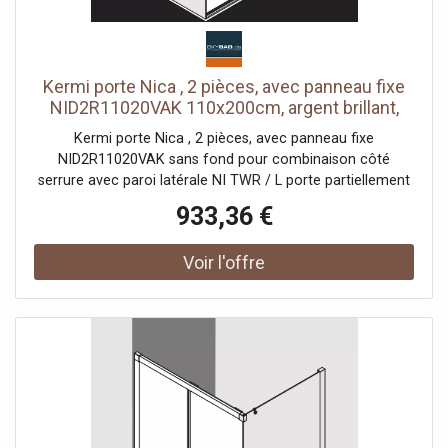
Kermi porte Nica , 2 pièces, avec panneau fixe
NID2R11020VAK 110x200cm, argent brillant,
verre de sécurité trempé, à droite, sur receveur
Kermi porte Nica , 2 pièces, avec panneau fixe
de douche
NID2R11020VAK sans fond pour combinaison côté
serrure avec paroi latérale NI TWR / L porte partiellement
encadrée avec un segment de porte coulissante
933,36 €
ouverture d'un côté avec un champ fixe Vitrage avec
verre de sécurité trempé 6 mm selon DIN EN 12150 en
option avec revêtement facile d'entretien Profils en
aluminium anodisé Poignées métalliques Possibilité de
réglage côté champ fixe dans le profilé mural 25 mm
Segment de porte coulissante avec fonction d'ouverture
et de fermeture en douceur peut être pivoté vers
l'intérieur pour le Reinigung rouleaux de roulement à billes
joint en bande continue et profils d'étanchéité bande
d'étanchéité horizontale avec effet de rebond de l'eau
avec seuil (hauteur 6 mm) ou peut être installé sans seuil