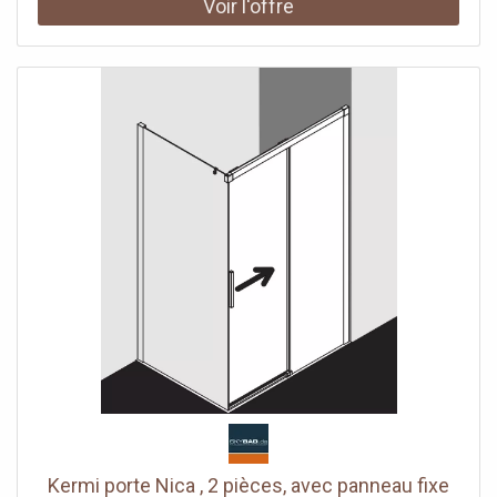
option avec revêtement facile d'entretien Profils en
aluminium anodisé Poignées métalliques Possibilité de
réglage côté champ fixe dans le profilé mural 25 mm
Segment de porte coulissante avec fonction d'ouverture
et de fermeture en douceur peut être pivoté vers
l'intérieur pour le Reinigung rouleaux de roulement à billes
joint en bande continue et profils d'étanchéité bande
d'étanchéité horizontale avec effet de rebond de l'eau
avec seuil (hauteur 6 mm) ou peut être installé sans seuil
(sans plancher) En raison de la conception, une
étanchéité absolue ne peut pas être obtenue avec NICA
avec matériel de fixation testé selon DIN EN 14428 (CE) et
PPP 53005 (TÜV / GS)
Kermi porte Nica , 2 pièces, avec panneau fixe