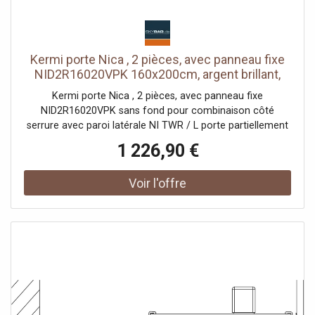
Kermi porte Nica , 2 pièces, avec panneau fixe
NID2R16020VPK 160x200cm, argent brillant,
verre de sécurité trempé clair, droite, sur
Kermi porte Nica , 2 pièces, avec panneau fixe
receveur de douche
NID2R16020VPK sans fond pour combinaison côté
serrure avec paroi latérale NI TWR / L porte partiellement
encadrée avec un segment de porte coulissante
1 226,90 €
ouverture d'un côté avec un champ fixe Vitrage avec
verre de sécurité trempé 6 mm selon DIN EN 12150 en
option avec revêtement facile d'entretien Profils en
aluminium anodisé Poignées métalliques Possibilité de
réglage côté champ fixe dans le profilé mural 25 mm
Segment de porte coulissante avec fonction d'ouverture
et de fermeture en douceur peut être pivoté vers
l'intérieur pour le Reinigung rouleaux de roulement à billes
joint en bande continue et profils d'étanchéité bande
d'étanchéité horizontale avec effet de rebond de l'eau
avec seuil (hauteur 6 mm) ou peut être installé sans seuil