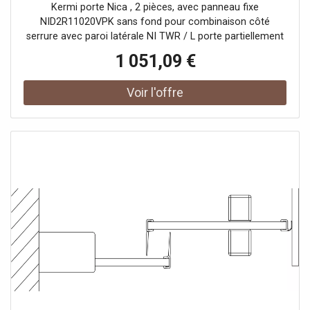
verre de sécurité trempé clair, à droite, sur
Kermi porte Nica , 2 pièces, avec panneau fixe
receveur de douche
NID2R11020VPK sans fond pour combinaison côté
serrure avec paroi latérale NI TWR / L porte partiellement
encadrée avec un segment de porte coulissante
1 051,09 €
ouverture d'un côté avec un champ fixe Vitrage avec
verre de sécurité trempé 6 mm selon DIN EN 12150 en
option avec revêtement facile d'entretien Profils en
aluminium anodisé Poignées métalliques Possibilité de
réglage côté champ fixe dans le profilé mural 25 mm
Segment de porte coulissante avec fonction d'ouverture
et de fermeture en douceur peut être pivoté vers
l'intérieur pour le Reinigung rouleaux de roulement à billes
joint en bande continue et profils d'étanchéité bande
d'étanchéité horizontale avec effet de rebond de l'eau
avec seuil (hauteur 6 mm) ou peut être installé sans seuil
(sans plancher) En raison de la conception, une
étanchéité absolue ne peut pas être obtenue avec NICA
avec matériel de fixation testé selon DIN EN 14428 (CE) et
PPP 53005 (TÜV / GS)