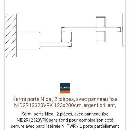
l'intérieur pour le Reinigung rouleaux de roulement à billes
joint en bande continue et profils d'étanchéité bande
d'étanchéité horizontale avec effet de rebond de l'eau
avec seuil (hauteur 6 mm) ou peut être installé sans seuil
(sans plancher) En raison de la conception, une
étanchéité absolue ne peut pas être obtenue avec NICA
avec matériel de fixation testé selon DIN EN 14428 (CE) et
PPP 53005 (TÜV / GS)
Kermi porte Nica , 2 pièces, avec panneau fixe
NID2R12320VPK 123x200cm, argent brillant,
verre de sécurité trempé clair, à droite, sur la
Kermi porte Nica , 2 pièces, avec panneau fixe
zone de douche
NID2R12320VPK sans fond pour combinaison côté
serrure avec paroi latérale NI TWR / L porte partiellement