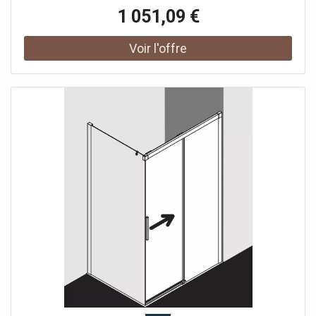
encadrée avec un segment de porte coulissante
1 051,09 €
ouverture d'un côté avec un champ fixe Vitrage avec
verre de sécurité trempé 6 mm selon DIN EN 12150 en
option avec revêtement facile d'entretien Profils en
aluminium anodisé Poignées métalliques Possibilité de
réglage côté champ fixe dans le profilé mural 25 mm
Segment de porte coulissante avec fonction d'ouverture
et de fermeture en douceur peut être pivoté vers
l'intérieur pour le Reinigung rouleaux de roulement à billes
joint en bande continue et profils d'étanchéité bande
d'étanchéité horizontale avec effet de rebond de l'eau
avec seuil (hauteur 6 mm) ou peut être installé sans seuil
(sans plancher) En raison de la conception, une
étanchéité absolue ne peut pas être obtenue avec NICA
avec matériel de fixation testé selon DIN EN 14428 (CE) et
PPP 53005 (TÜV / GS)