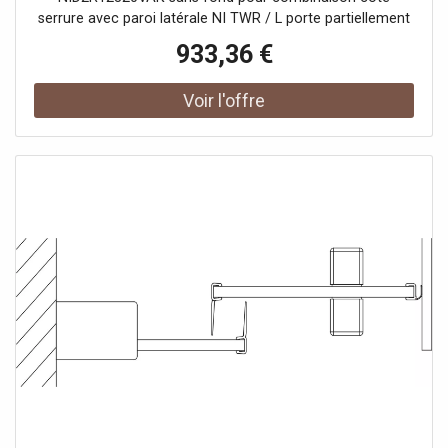
serrure avec paroi latérale NI TWR / L porte partiellement
encadrée avec un segment de porte coulissante
933,36 €
ouverture d'un côté avec un champ fixe Vitrage avec
verre de sécurité trempé 6 mm selon DIN EN 12150 en
option avec revêtement facile d'entretien Profils en
aluminium anodisé Poignées métalliques Possibilité de
réglage côté champ fixe dans le profilé mural 25 mm
Segment de porte coulissante avec fonction d'ouverture
et de fermeture en douceur peut être pivoté vers
l'intérieur pour le Reinigung rouleaux de roulement à billes
joint en bande continue et profils d'étanchéité bande
d'étanchéité horizontale avec effet de rebond de l'eau
avec seuil (hauteur 6 mm) ou peut être installé sans seuil
(sans plancher) En raison de la conception, une
étanchéité absolue ne peut pas être obtenue avec NICA
avec matériel de fixation testé selon DIN EN 14428 (CE) et
PPP 53005 (TÜV / GS)