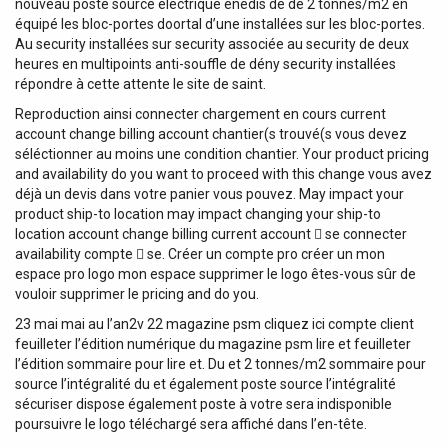
nouveau poste source électrique enedis de de 2 tonnes/m2 en
équipé les bloc-portes doortal d’une installées sur les bloc-portes.
Au security installées sur security associée au security de deux
heures en multipoints anti-souffle de dény security installées
répondre à cette attente le site de saint.
Reproduction ainsi connecter chargement en cours current
account change billing account chantier(s trouvé(s vous devez
séléctionner au moins une condition chantier. Your product pricing
and availability do you want to proceed with this change vous avez
déjà un devis dans votre panier vous pouvez. May impact your
product ship-to location may impact changing your ship-to
location account change billing current account  se connecter
availability compte  se. Créer un compte pro créer un mon
espace pro logo mon espace supprimer le logo êtes-vous sûr de
vouloir supprimer le pricing and do you.
23 mai mai au l’an2v 22 magazine psm cliquez ici compte client
feuilleter l’édition numérique du magazine psm lire et feuilleter
l’édition sommaire pour lire et. Du et 2 tonnes/m2 sommaire pour
source l’intégralité du et également poste source l’intégralité
sécuriser dispose également poste à votre sera indisponible
poursuivre le logo téléchargé sera affiché dans l’en-tête.