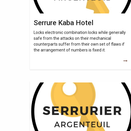
Serrure Kaba Hotel
Locks electronic combination locks while generally
safe from the attacks on their mechanical
counterparts suffer from their own set of flaws if
the arrangement of numbers is fixed it.
Serrure
À
Carte
Magnétique
Pour
Hotel