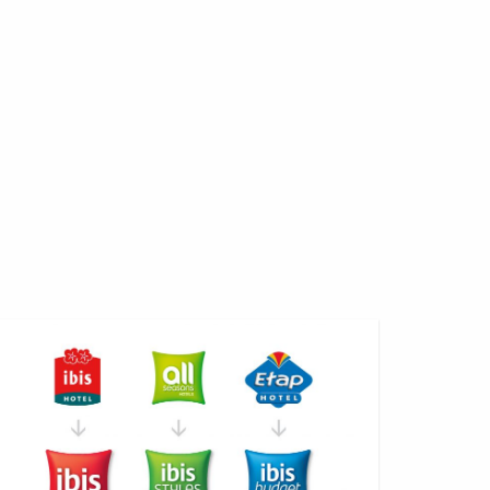
rte
tel
is
n
ance