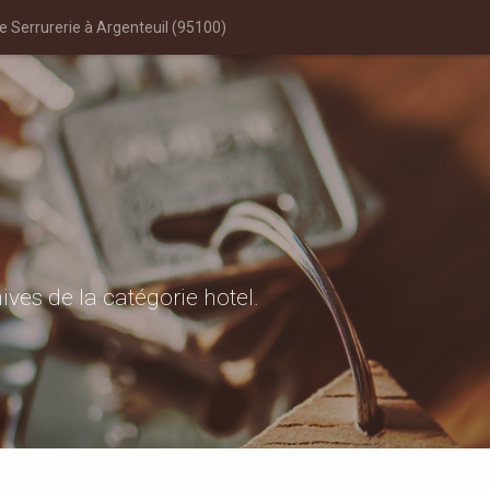
 Serrurerie à Argenteuil (95100)
ves de la catégorie hotel.