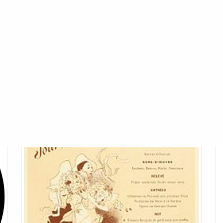
Carte
Ca
Hotel
Hô
Formule
Ib
1
E
France
Fr